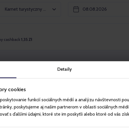
Karnet turystyczny Kopa 1205 + Salamandra Alpine Coaster
ny cashback
1,35 Zł
205 + Salamandra Alpine
Wy
Detaily
ę oraz w dół koleją gondolową (A1) ORAZ
ory cookies
pę, a także jednego przejazdu kolejką
poskytovanie funkcií sociálnych médií a analýzu návštevnosti po
ter.
ánky, poskytujeme aj našim partnerom v oblasti sociálnych médií, 
k Gondola- Hala Skrzyczeńska. Kanapa (B5)
ť s ďalšími údajmi, ktoré ste im poskytli alebo ktoré od vás získal
a Kopa.
ki: Szczyrk Gondola – Hala Skrzyczeńska -