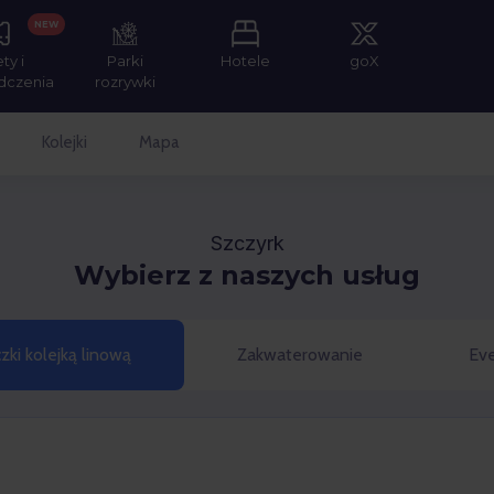
NEW
ety i
Parki
Hotele
goX
dczenia
rozrywki
Kolejki
Mapa
Szczyrk
Wybierz z naszych usług
zki kolejką linową
Zakwaterowanie
Eve