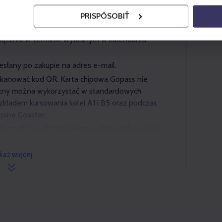
- Szczyrk Gondola Salamandra Alpine Coaster
PRISPÔSOBIŤ
oraz przejazd kolejami należy wykorzystać w
łącznie w terminie wybranym w kalendarzu
esłany po zakupie na adres e-mail.
skanować kod QR. Karta chipowa Gopass nie
czny można wykorzystać w standardowych
zkładem kursowania kolei A1 i B5 oraz podczas
lpine Coaster.
korzystać podczas eventów, które odbywają się
ia ośrodka (między innymi: Kino Letnie)
każ więcej