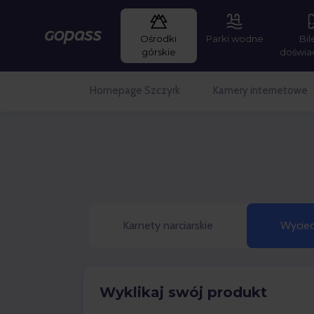
Ośrodki
Parki wodne
Bil
Gopass
górskie
doświa
Homepage Szczyrk
Kamery internetowe
Karnety narciarskie
Wyciec
Wyklikaj swój produkt