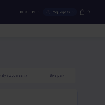
BLOG
PL
Mój Gopass
0
Aktualny język:
nty i wydarzenia
Bike park