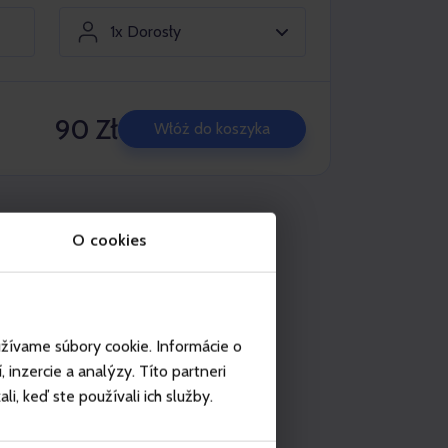
1x Dorosły
90 Zł
Włóż do koszyka
korzystanie w miejscach
O cookies
Szczyrk
užívame súbory cookie. Informácie o
inzercie a analýzy. Títo partneri
i, keď ste používali ich služby.