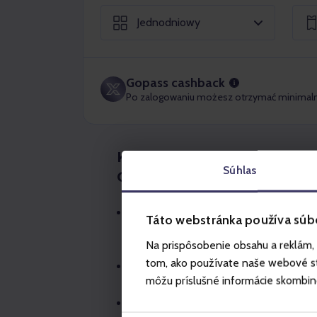
Jednodniowy
Gopass cashback
Po zalogowaniu możesz otrzymać minimal
Karnet turystyczny Kopa 1
Súhlas
Coaster
Karnet upoważnia do przejazdu w gór
Táto webstránka používa súb
koleją kanapową (B5) na Zbójnicką Ko
Na prispôsobenie obsahu a reklám, 
grawitacyjną Salamandra Alpine Coas
tom, ako používate naše webové str
Kolej gondolowa (A1) kursuje: Szczyr
môžu príslušné informácie skombinova
kursuje: Hala Skrzyczeńska - Zbójnick
Przebieg trasy Zbójnicka Kopa 4 odcin