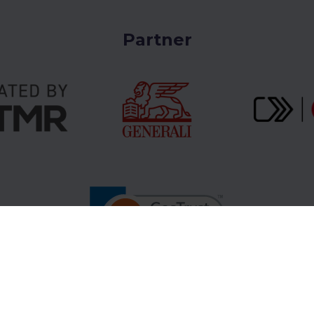
Partner
Gopass Cashback
Partnerzy B2B
Centrum wsp