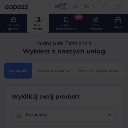
PL
Aktualny język:
Gopass
NEW
Ośrodki 
Parki 
Bilety i 
Parki 
Hotele
górskie
wodne
doświadczenia
rozrywki
Vodný park Tatralandia
Wybierz z naszych usług
Aquapark
Zakwaterowanie
Eventy i wydarzenia
Wyklikaj swój produkt
Sezonowy