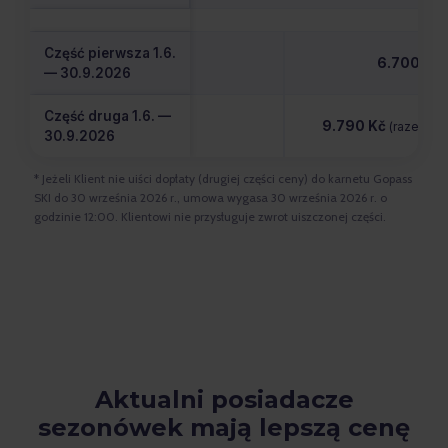
Część pierwsza 1.6.
6.700 Kč
— 30.9.2026
Część druga 1.6. —
9.790 Kč
(razem 16
30.9.2026
* Jeżeli Klient nie uiści dopłaty (drugiej części ceny) do karnetu Gopass
SKI do 30 września 2026 r., umowa wygasa 30 września 2026 r. o
godzinie 12:00. Klientowi nie przysługuje zwrot uiszczonej części.
Aktualni posiadacze
sezonówek mają lepszą cenę