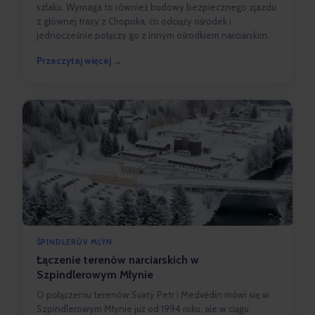
szlaku. Wymaga to również budowy bezpiecznego zjazdu
z głównej trasy z Chopoka, co odciąży ośrodek i
jednocześnie połączy go z innym ośrodkiem narciarskim.
Przeczytaj więcej →
ŠPINDLERŮV MLÝN
Łączenie terenów narciarskich w
Szpindlerowym Młynie
O połączeniu terenów Svatý Petr i Medvědín mówi się w
Szpindlerowym Młynie już od 1994 roku, ale w ciągu