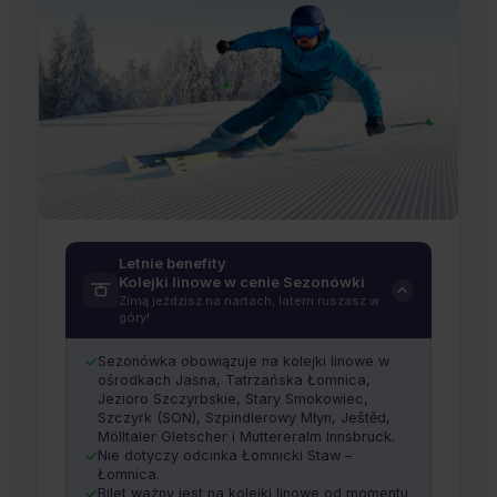
Gopass SKI Sezonówka
Letnie benefity
Kolejki linowe w cenie Sezonówki
W GÓRACH PRZEZ CAŁY ROK – ZIMĄ I LATEM
Zimą jeździsz na nartach, latem ruszasz w
góry!
Ważna od dnia zakupu.
Tak – możesz z nią
jeździć do końca bieżącego sezonu
Sezonówka obowiązuje na kolejki linowe w
narciarskiego!
ośrodkach Jasna, Tatrzańska Łomnica,
Jezioro Szczyrbskie, Stary Smokowiec,
Szczyrk (SON), Szpindlerowy Młyn, Ještěd,
Mölltaler Gletscher i Muttereralm Innsbruck.
Nie dotyczy odcinka Łomnicki Staw –
Łomnica.
Bilet ważny jest na kolejki linowe od momentu