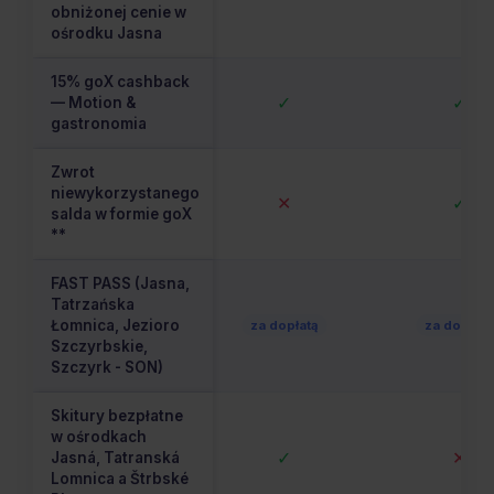
obniżonej cenie w
ośrodku Jasna
15% goX cashback
✓
✓
— Motion &
gastronomia
Zwrot
niewykorzystanego
✕
✓
salda w formie goX
**
FAST PASS (Jasna,
Tatrzańska
Łomnica, Jezioro
za dopłatą
za dopłatą
Szczyrbskie,
Szczyrk - SON)
Skitury bezpłatne
w ośrodkach
✓
✕
Jasná, Tatranská
Lomnica a Štrbské