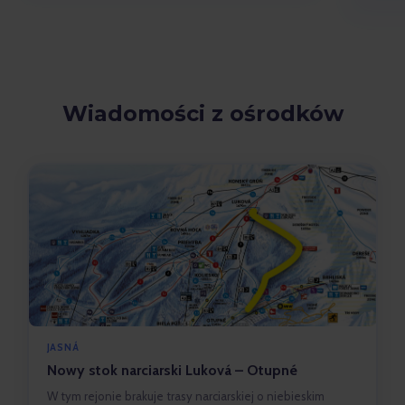
Wiadomości z ośrodków
JASNÁ
Nowy stok narciarski Luková – Otupné
W tym rejonie brakuje trasy narciarskiej o niebieskim