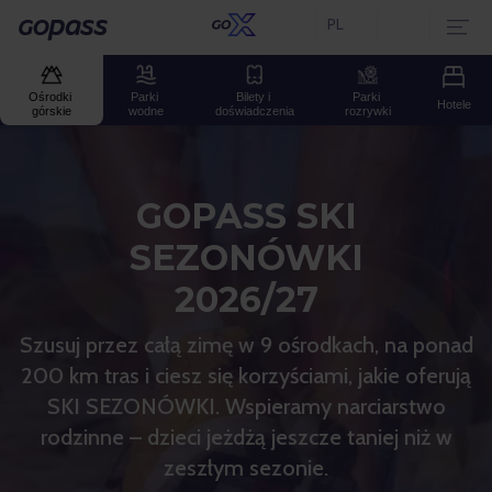
PL
Aktualny język:
Gopass
Ośrodki 
Parki 
Bilety i 
Parki 
Hotele
górskie
wodne
doświadczenia
rozrywki
GOPASS SKI
SEZONÓWKI
2026/27
Szusuj przez całą zimę w 9 ośrodkach, na ponad
200 km tras i ciesz się korzyściami, jakie oferują
SKI SEZONÓWKI. Wspieramy narciarstwo
rodzinne – dzieci jeżdżą jeszcze taniej niż w
zeszłym sezonie.