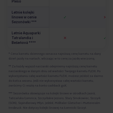
Pleso
Letnie kolejki
✓
✕
linowe w cenie
Sezonówki ***
Letnie Aquaparki
✕
✓
Tatralandia i
Bešeňová ****
* Cena karnetu dziennego oznacza najniższą cenę karnetu na dany
dzień jazdy na nartach, wliczając w to cenę za jazdę wieczorną.
** Za każdy wyjazd narciarski odejmiemy najniższą cenę karnetu
narciarskiego w danym dniu od wartości Twojego karnetu FLEXI. Po
wykorzystaniu całej wartości karnetu FLEXI, możesz jeździć za darmo
do końca sezonu. Jeśli nie wykorzystasz całej wartości karnetu,
zwrócimy Ci resztę na konto cashback goX.
*** Sezonówka obowiązuje na kolejki linowe w ośrodkach Jasná,
Tatrzańska Łomnica, Szczyrbskie Jezioro, Stary Smokowiec, Szczyrk
(SON), Szpindlerowy Młyn, Ještěd, Mölltaler Gletscher i Muttereralm
Innsbruck. Nie dotyczy kolejki linowej na Łomnicki Szczyt.