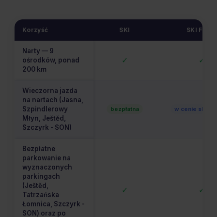
Korzyść
SKI
SKI FLEXI
Narty — 9
✓
✓
ośrodków, ponad
200 km
Wieczorna jazda
na nartach (Jasna,
Szpindlerowy
bezpłatna
w cenie skipas
Młyn, Ještěd,
Szczyrk - SON)
Bezpłatne
parkowanie na
wyznaczonych
parkingach
(Ještěd,
✓
✓
Tatrzańska
Łomnica, Szczyrk -
SON) oraz po