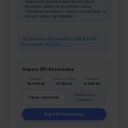
wybranych punktach gastronomicznych
Bezpłatne skitury w ośrodkach Jasna,
Tatrzańska Łomnica i Jezioro Szczyrbskie, w
których skitury są odpłatne.
ℹ️ Niższa cena dla posiadaczy SKI & FLEXI
Sezonówek 2025/26 ➝
Gopass SKI Sezonówka
Dorosły
Junior / Senior
Dziecko
16.490 kč
13.190 kč
8.290 kč
Podziel na 2
Zapłać całą kwotę
płatności
Kup SKI Sezonówkę