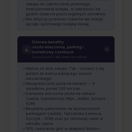
zakupu do zakończenia jesiennego
funkcjonowania kolejek, w zależności od
godzin otwarcia poszczególnych ośrodków.
Nie dotyczy przewozu rowerów lub innego
sprzętu sportowego kolejką linową.
Zimowe benefity
Jazda wieczorna, parking i
dodatkowy cashback
Szusuj przez całą zimę na maksa!
Ważna od dnia zakupu. Tak – możesz z nią
jeździć do końca bieżącego sezonu
narciarskiego!
Nieograniczona jazda na nartach — 9
ośrodków, ponad 200 km tras
Darmowa wieczorna jazda na nartach
(Jasna, Szpindlerowy Młyn, Ještěd, Szczyrk -
SON)
Bezpłatne parkowanie na wyznaczonych
parkingach (Ještěd, Tatrzańska Łomnica,
Szczyrk - SON) oraz po obniżonej cenie w
ośrodku Jasna
15% cashcacku goX w sklepach Motion i