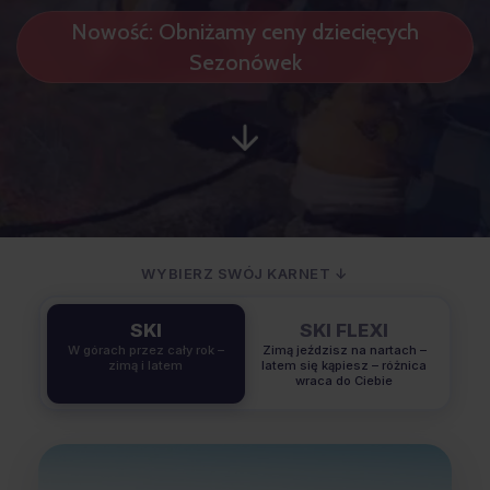
Nowość: Obniżamy ceny dziecięcych
Sezonówek
WYBIERZ SWÓJ KARNET ↓
SKI
SKI FLEXI
W górach przez cały rok –
Zimą jeździsz na nartach –
zimą i latem
latem się kąpiesz – różnica
wraca do Ciebie