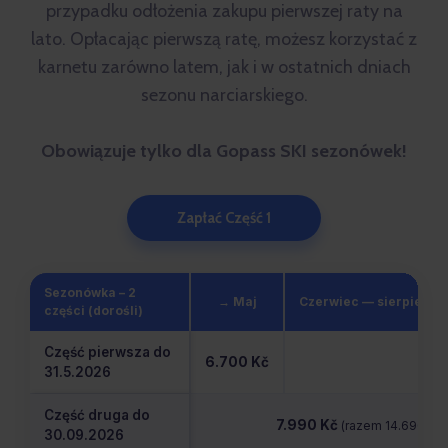
przypadku odłożenia zakupu pierwszej raty na
lato. Opłacając pierwszą ratę, możesz korzystać z
karnetu zarówno latem, jak i w ostatnich dniach
sezonu narciarskiego.
Obowiązuje tylko dla Gopass SKI sezonówek!
Zapłać Część 1
Sezonówka – 2
→ Maj
Czerwiec — sierpień
części (dorośli)
Część pierwsza do
6.700 Kč
31.5.2026
Część druga do
7.990 Kč
(razem 14.690 Kč)
30.09.2026