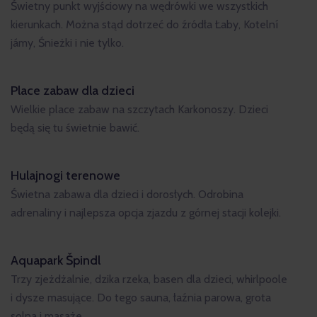
Świetny punkt wyjściowy na wędrówki we wszystkich
kierunkach. Można stąd dotrzeć do źródła Łaby, Kotelní
jámy, Śnieżki i nie tylko.
Place zabaw dla dzieci
Wielkie place zabaw na szczytach Karkonoszy. Dzieci
będą się tu świetnie bawić.
Hulajnogi terenowe
Świetna zabawa dla dzieci i dorosłych. Odrobina
adrenaliny i najlepsza opcja zjazdu z górnej stacji kolejki.
Aquapark Špindl
Trzy zjeżdżalnie, dzika rzeka, basen dla dzieci, whirlpoole
i dysze masujące. Do tego sauna, łaźnia parowa, grota
solna i masaże.