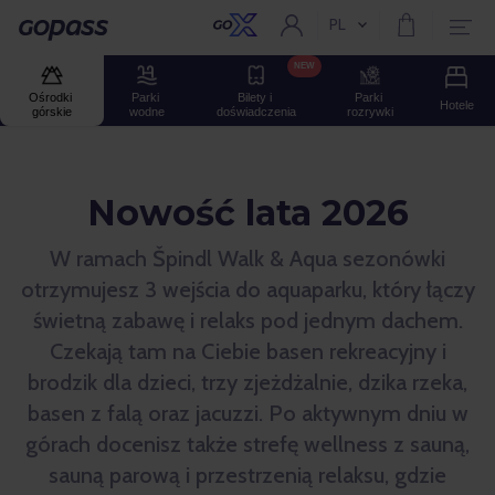
PL
Aktualny język:
Gopass
NEW
Ośrodki 
Parki 
Bilety i 
Parki 
Hotele
górskie
wodne
doświadczenia
rozrywki
Nowość lata 2026
W ramach Špindl Walk & Aqua sezonówki
otrzymujesz 3 wejścia do aquaparku, który łączy
świetną zabawę i relaks pod jednym dachem.
Czekają tam na Ciebie basen rekreacyjny i
brodzik dla dzieci, trzy zjeżdżalnie, dzika rzeka,
basen z falą oraz jacuzzi. Po aktywnym dniu w
górach docenisz także strefę wellness z sauną,
sauną parową i przestrzenią relaksu, gdzie