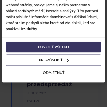
Kup Sezonówkę
webové stránky, poskytujeme aj našim partnerom v
oblasti sociálnych médií, inzercie a analýzy. Títo partneri
môžu príslušné informácie skombinovať s ďalšími údajmi,
ktoré ste im poskytli alebo ktoré od vás získali, keď ste
používali ich služby.
Ważne terminy
Jeśli chcesz kupić swoją sezonówkę w najniższej cenie,
POVOLIŤ VŠETKO
zrób to jak najwcześniej.
PRISPÔSOBIŤ
ODMIETNUŤ
Wiosenna
przedsprzedaż
do 31.05.2026
1590 CZK