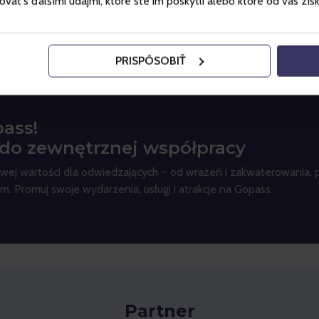
ť s ďalšími údajmi, ktoré ste im poskytli alebo ktoré od vás získal
Bilety
PRISPÔSOBIŤ
ass!
 do zewnętrznej współpracy
ej wartości dla odwiedzających – od wrażeń i zakwaterowania, 
irm. Promuj swoje wydarzenia, usługi i atrakcje na Gopass.
Partner