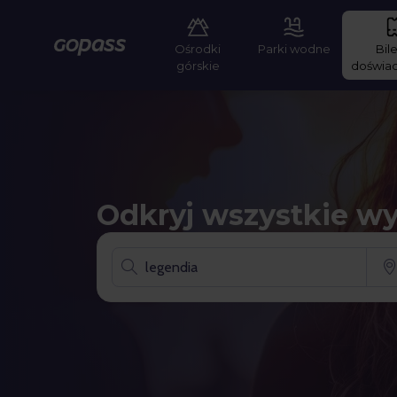
Ośrodki
Parki wodne
Bile
Gopass
górskie
doświa
Odkryj wszystkie w