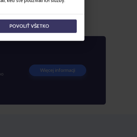
i, keď ste používali ich služby.
POVOLIŤ VŠETKO
Więcej informacji
po