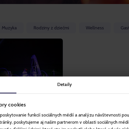
Muzyka
Rodziny z dziećmi
Wellness
Gas
Detaily
NDIA, CHORZÓW
ory cookies
ndia at Night
poskytovanie funkcií sociálnych médií a analýzu návštevnosti po
ie - 12. Wrz 2026
ánky, poskytujeme aj našim partnerom v oblasti sociálnych médií, 
dia