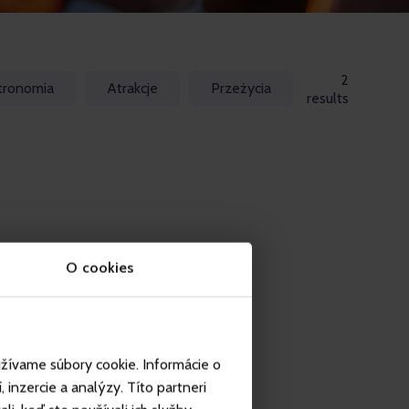
2
tronomia
Atrakcje
Przeżycia
results
O cookies
užívame súbory cookie. Informácie o
inzercie a analýzy. Títo partneri