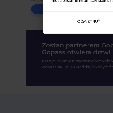
môžu príslušné informácie skombinova
Bilety
ODMIETNUŤ
Zostań partnerem Gop
Gopass otwiera drzwi
Naszym celem jest tworzenie kompleksow
wydarzenia, usługi i produkty lokalnych f