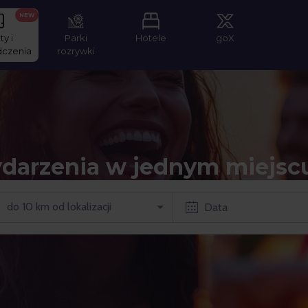
NEW
ty i
Parki
Hotele
goX
dczenia
rozrywki
ydarzenia w jednym miejsc
do 10 km od lokalizacji