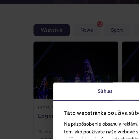
12
Wszystkie
Nowe
Sport
Súhlas
LEGENDIA, CHORZÓW
LEGE
Táto webstránka používa súb
Legendia At Night PLUS
Lege
Na prispôsobenie obsahu a reklám, 
15. Sie - 12. Wrz 2026
15. S
tom, ako používate naše webové str
Legendia
Legen