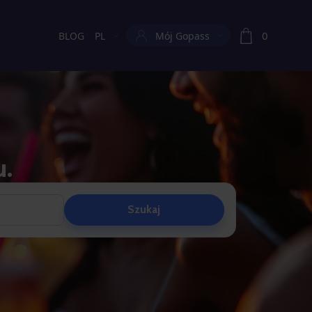
0
BLOG
PL
Mój Gopass
Aktualny język:
u.
Szukaj