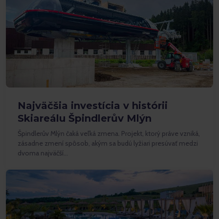
Najväčšia investícia v histórii
Skiareálu Špindlerův Mlýn
Špindlerův Mlýn čaká veľká zmena. Projekt, ktorý práve vzniká,
zásadne zmení spôsob, akým sa budú lyžiari presúvať medzi
dvoma najväčší…