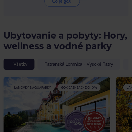
Čo je goX
Ubytovanie a pobyty: Hory,
wellness a vodné parky
Všetky
Tatranská Lomnica - Vysoké Tatry
LANOVKY & AQUAPARKY
GOX CASHBACK DO 10%
LA