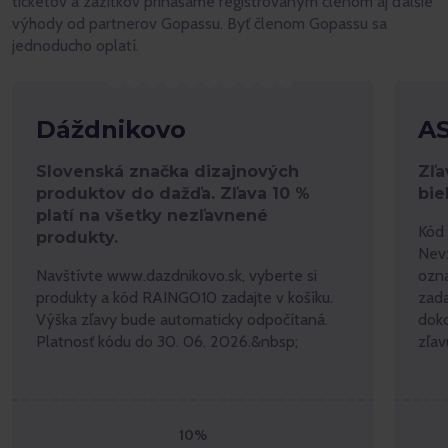
ticketov a zážitkov prinášame registrovaným členom aj ďalšie
výhody od partnerov Gopassu. Byť členom Gopassu sa
jednoducho oplatí.
Dáždnikovo
A
Slovenská značka dizajnových
Zľa
produktov do dažďa. Zľava 10 %
bie
platí na všetky nezľavnené
Kód 
produkty.
Nevz
Navštívte www.dazdnikovo.sk, vyberte si
ozn
produkty a kód RAINGO10 zadajte v košíku.
zada
Výška zľavy bude automaticky odpočítaná.
doko
Platnosť kódu do 30. 06. 2026.&nbsp;
zľav
10%