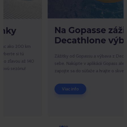
Na Gopasse zážitky, v
Decathlone výbava
Zážitky od Gopassu a výbava z Decathlonu patria k
sebe. Nakúpte v aplikácii Gopass alebo Decathlon,
zapojte sa do súťaže a hrajte o skvelé ceny.
Viac info