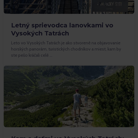
Letný sprievodca lanovkami vo
Vysokých Tatrách
Leto vo Vysokých Tatrách je ako stvorené na objavovanie
horských panorám, turistických chodníkov a miest, kam by
ste pešo kráčali celé …