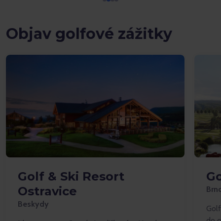
Objav golfové zážitky
Golf & Ski Resort
Go
Ostravice
Brn
Beskydy
Golf
do o