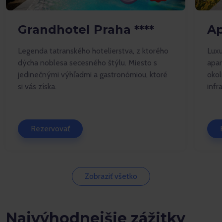
Grandhotel Praha ****
A
Legenda tatranského hotelierstva, z ktorého
Lux
dýcha noblesa secesného štýlu. Miesto s
apar
jedinečnými výhľadmi a gastronómiou, ktoré
okol
si vás získa.
infr
Rezervovať
Zobraziť všetko
Najvýhodnejšie zážitky