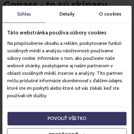
Gopass - to sú skipasy,
hotely a všetko okolo
Súhlas
Detaily
O cookies
Táto webstránka používa súbory cookies
Hory
Vodné parky
Zábava
Na prispôsobenie obsahu a reklám, poskytovanie funkcií
sociálnych médií a analýzu návštevnosti používame
súbory cookie. Informácie o tom, ako používate naše
SLOVENSKO
webové stránky, poskytujeme aj našim partnerom v
oblasti sociálnych médií, inzercie a analýzy. Títo partneri
môžu príslušné informácie skombinovať s ďalšími údajmi,
ktoré ste im poskytli alebo ktoré od vás získali, keď ste
používali ich služby.
Tatranská Lomnica - Vysoké
Tatry
POVOLIŤ VŠETKO
SLOVENSKO