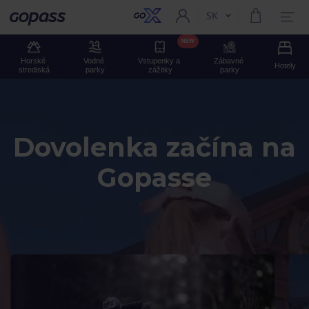
SK
Aktuální jazyk:
Gopass
NEW
Horské 
Vodné 
Vstupenky a 
Zábavné 
Hotely
strediská
parky
zážitky
parky
Dovolenka začína na
Gopasse