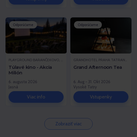
Odporúčame
Odporúčame
PLAYGROUND BARANČEKOVO, DEMÄNOVSKÁ DOLINA
GRANDHOTEL PRAHA TATRANSKÁ LOMNICA, VYSOKÉ TATRY
Túlavé kino - Akcia
Grand Afternoon Tea
Milión
6. augusta 2026
6. Aug - 31. Okt 2026
Jasná
Vysoké Tatry
Viac info
Vstupenky
Zobraziť viac