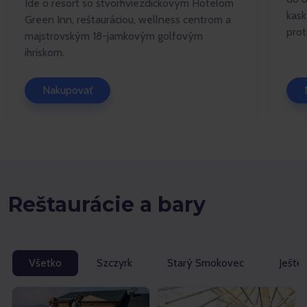
Ide o resort so štvorhviezdičkovým Hotelom
kask
Green Inn, reštauráciou, wellness centrom a
prot
majstrovským 18-jamkovým golfovým
ihriskom.
Nakupovať
Reštaurácie a bary
Všetko
Szczyrk
Starý Smokovec
Ještě