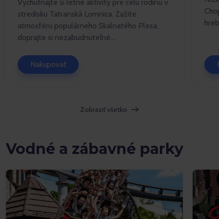
Vychutnajte si letné aktivity pre celú rodinu v
Chop
stredisku Tatranská Lomnica. Zažite
hreb
atmosféru populárneho Skalnatého Plesa,
doprajte si nezabudnuteľné...
Nakupovať
Zobraziť všetko
Vodné a zábavné parky