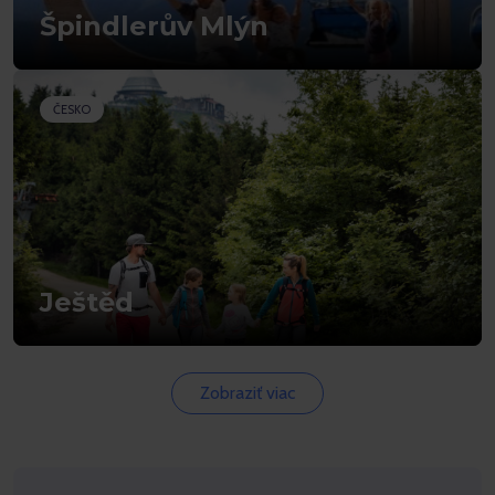
Špindlerův Mlýn
ČESKO
Ještěd
Zobraziť viac