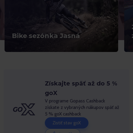
Bike sezónka Jasná
Získajte späť až do 5 %
goX
V programe Gopass Cashback
získate z vybraných nákupov späť až
5 % goX cashback
Zistiť stav goX