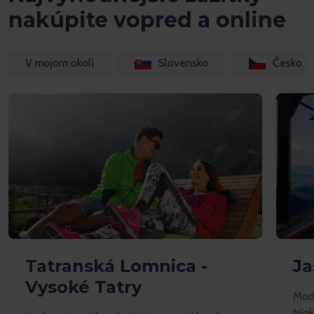
nakúpite vopred a online
V mojom okolí
Slovensko
Česko
Tatranská Lomnica -
Ja
Vysoké Tatry
Mode
Nízk