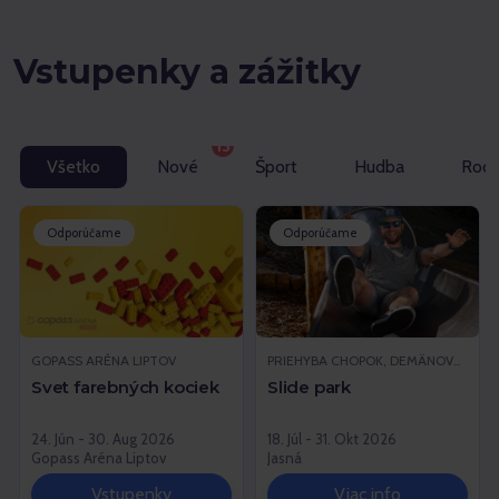
Vstupenky a zážitky
13
Všetko
Nové
Šport
Hudba
Rodi
Odporúčame
Odporúčame
GOPASS ARÉNA LIPTOV
PRIEHYBA CHOPOK, DEMÄNOVSKÁ DOLINA
Svet farebných kociek
Slide park
24. Jún - 30. Aug 2026
18. Júl - 31. Okt 2026
Gopass Aréna Liptov
Jasná
Vstupenky
Viac info