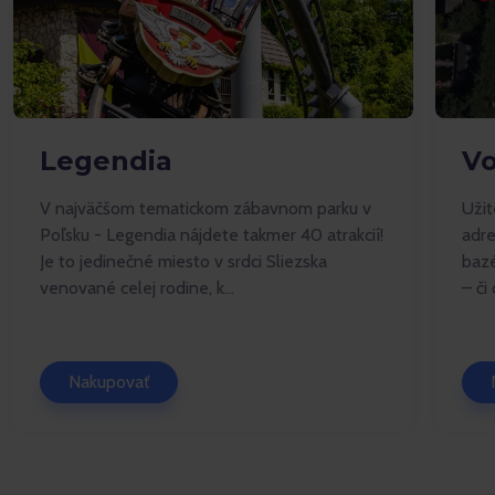
Legendia
Vo
V najväčšom tematickom zábavnom parku v
Užit
Poľsku - Legendia nájdete takmer 40 atrakcií!
adre
Je to jedinečné miesto v srdci Sliezska
bazé
venované celej rodine, k...
– či
Nakupovať