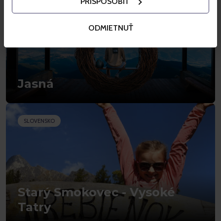
PRISPÔSOBIŤ
ODMIETNUŤ
Jasná
SLOVENSKO
Starý Smokovec - Vysoké
Tatry