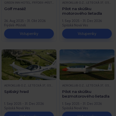
GREEN INN HOTEL, FRÝDEK-MÍSTEK
AEROKLUB O.Z., LETECKÁ 37, 052 01 SPIŠSKÁ NOVÁ VES
Golf masáž
Pilot na skúšku
motorového lietadla
26. Aug 2025 - 31. Okt 2026
1. Sep 2025 - 31. Dec 2026
Frýdek-Místek
Spišská Nová Ves
Vstupenky
Vstupenky
AEROKLUB O.Z., LETECKÁ 37, 052 01 SPIŠSKÁ NOVÁ VES
AEROKLUB O.Z., LETECKÁ 37, 052 01 SPIŠSKÁ NOVÁ VES
Spišský hrad
Pilot na skúšku
bezmotorového lietadla
1. Sep 2025 - 31. Dec 2026
1. Sep 2025 - 31. Dec 2026
Spišská Nová Ves
Spišská Nová Ves