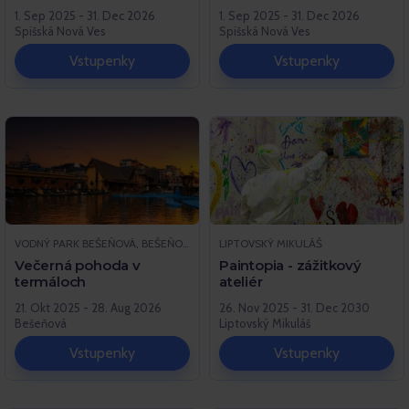
1. Sep 2025 - 31. Dec 2026
1. Sep 2025 - 31. Dec 2026
Spišská Nová Ves
Spišská Nová Ves
Vstupenky
Vstupenky
VODNÝ PARK BEŠEŇOVÁ, BEŠEŇOVÁ
LIPTOVSKÝ MIKULÁŠ
Večerná pohoda v
Paintopia - zážitkový
termáloch
ateliér
21. Okt 2025 - 28. Aug 2026
26. Nov 2025 - 31. Dec 2030
Bešeňová
Liptovský Mikuláš
Vstupenky
Vstupenky