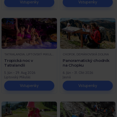
Vstupenky
Vstupenky
TATRALANDIA, LIPTOVSKÝ MIKULÁŠ
CHOPOK, DEMÄNOVSKÁ DOLINA
Tropická noc v
Panoramatický chodník
Tatralandii
na Chopku
5. Jún - 29. Aug 2026
6. Jún - 31. Okt 2026
Liptovský Mikuláš
Jasná
Vstupenky
Vstupenky