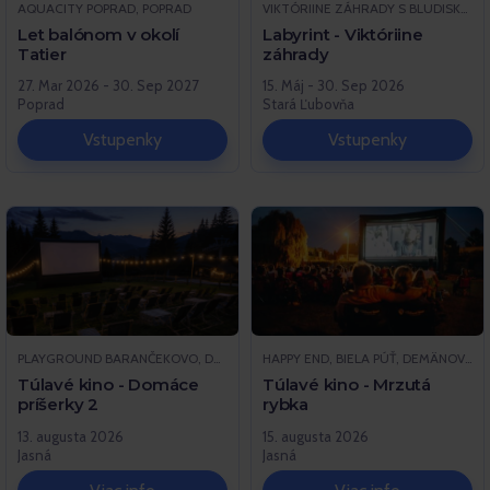
AQUACITY POPRAD, POPRAD
VIKTÓRIINE ZÁHRADY S BLUDISKOM ČERTOVA SKALA, STARÁ ĽUBOVŇA
Let balónom v okolí
Labyrint - Viktóriine
Tatier
záhrady
27. Mar 2026 - 30. Sep 2027
15. Máj - 30. Sep 2026
Poprad
Stará Ľubovňa
Vstupenky
Vstupenky
PLAYGROUND BARANČEKOVO, DEMÄNOVSKÁ DOLINA
HAPPY END, BIELA PÚŤ, DEMÄNOVSKÁ DOLINA
Túlavé kino - Domáce
Túlavé kino - Mrzutá
príšerky 2
rybka
13. augusta 2026
15. augusta 2026
Jasná
Jasná