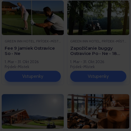
GREEN INN HOTEL, FRÝDEK-MÍSTEK
GREEN INN HOTEL, FRÝDEK-MÍSTEK
Fee 9 jamiek Ostravice
Zapožičanie buggy
So - Ne
Ostravice Po - Ne - 18
jamiek
1. Mar - 31. Okt 2026
1. Mar - 31. Okt 2026
Frýdek-Místek
Frýdek-Místek
Vstupenky
Vstupenky