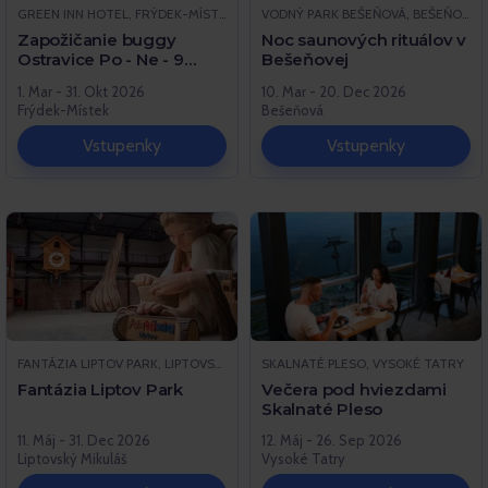
GREEN INN HOTEL, FRÝDEK-MÍSTEK
VODNÝ PARK BEŠEŇOVÁ, BEŠEŇOVÁ
Zapožičanie buggy
Noc saunových rituálov v
Ostravice Po - Ne - 9
Bešeňovej
jamiek
1. Mar - 31. Okt 2026
10. Mar - 20. Dec 2026
Frýdek-Místek
Bešeňová
Vstupenky
Vstupenky
FANTÁZIA LIPTOV PARK, LIPTOVSKÝ MIKULÁŠ
SKALNATÉ PLESO, VYSOKÉ TATRY
Fantázia Liptov Park
Večera pod hviezdami
Skalnaté Pleso
11. Máj - 31. Dec 2026
12. Máj - 26. Sep 2026
Liptovský Mikuláš
Vysoké Tatry