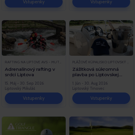
Vstupenky
Vstupenky
RAFTING NA LIPTOVE AVS - MUTTON.SK, LIPTOVSKÝ MIKULÁŠ
PLÁŽOVÉ KÚPALISKO LIPTOVSKÝ TRNOVEC, LIPTOVSKÝ TRNOVEC
Adrenalínový rafting v
Zážitková súkromná
srdci Liptova
plavba po Liptovskej
Mare
15. Máj - 30. Sep 2026
1. Jún - 30. Aug 2026
Liptovský Mikuláš
Liptovský Trnovec
Vstupenky
Vstupenky