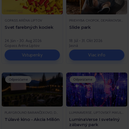
GOPASS ARÉNA LIPTOV
PRIEHYBA CHOPOK, DEMÄNOVSKÁ DOLINA
Svet farebných kociek
Slide park
24. Jún - 30. Aug 2026
18. Júl - 31. Okt 2026
Gopass Aréna Liptov
Jasná
Vstupenky
Viac info
Odporúčame
Odporúčame
PLAYGROUND BARANČEKOVO, DEMÄNOVSKÁ DOLINA
LUMINAVERSE, LIPTOVSKÝ MIKULÁŠ
Túlavé kino - Akcia Milión
LuminaVerse I svetelný
zábavný park