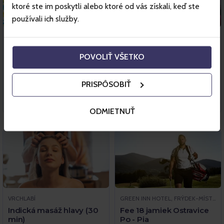
ktoré ste im poskytli alebo ktoré od vás získali, keď ste
používali ich služby.
KINDERLAND - NAJVÄČŠIA DETSKÁ IZBA, NÁMESTOVO
THE AMERICAN BAR, NÁMESTOVO
KINDERLAND
THE AMERICAN BAR
POVOLIŤ VŠETKO
30. Jan - 31. Dec 2026
30. Jan - 31. Dec 2026
Námestovo
Námestovo
PRISPÔSOBIŤ
Vstupenky
Vstupenky
ODMIETNUŤ
VRCHLABÍ
GREEN INN HOTEL, FRÝDEK-MÍSTEK
Indická masáž hlavy (30
Fee 18 jamiek Ostravice
min)
Po - Pia