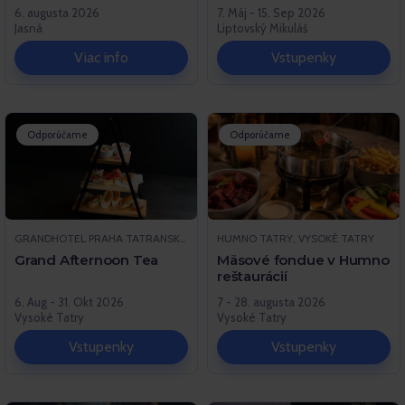
6. augusta 2026
7. Máj - 15. Sep 2026
Jasná
Liptovský Mikuláš
Viac info
Vstupenky
Odporúčame
Odporúčame
GRANDHOTEL PRAHA TATRANSKÁ LOMNICA, VYSOKÉ TATRY
HUMNO TATRY, VYSOKÉ TATRY
Grand Afternoon Tea
Mäsové fondue v Humno
reštaurácií
6. Aug - 31. Okt 2026
7 - 28. augusta 2026
Vysoké Tatry
Vysoké Tatry
Vstupenky
Vstupenky