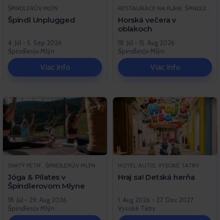
ŠPINDLERŮV MLÝN
RESTAURACE NA PLÁNI, ŠPINDLERŮV MLÝN
Špindl Unplugged
Horská večera v
oblakoch
4. Júl - 5. Sep 2026
18. Júl - 15. Aug 2026
Špindlerův Mlýn
Špindlerův Mlýn
Viac Info
Viac Info
SVATÝ PETR , ŠPINDLERŮV MLÝN
HOTEL AUTIS, VYSOKÉ TATRY
Jóga & Pilates v
Hraj sa! Detská herňa
Špindlerovom Mlyne
18. Júl - 29. Aug 2026
1. Aug 2026 - 27. Dec 2027
Špindlerův Mlýn
Vysoké Tatry