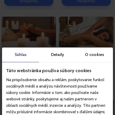
Vstupenky
Vstupenky
VRCHLABÍ
VRCHLABÍ
Súhlas
Detaily
O cookies
Hĺbkové intenzívne
Relaxačná aromamasáž
uvoľnenie (30 min)
(30 min)
Táto webstránka používa súbory cookies
19. Jan 2026 - 30. Apr 2027
19. Jan 2026 - 30. Apr 2027
Vrchlabí
Vrchlabí
Na prispôsobenie obsahu a reklám, poskytovanie funkcií
Vstupenky
Vstupenky
sociálnych médií a analýzu návštevnosti používame
súbory cookie. Informácie o tom, ako používate naše
webové stránky, poskytujeme aj našim partnerom v
oblasti sociálnych médií, inzercie a analýzy. Títo partneri
môžu príslušné informácie skombinovať s ďalšími údajmi,