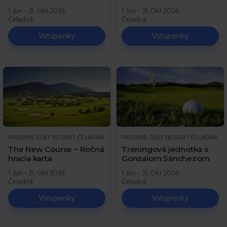
1. Jún - 31. Okt 2026
1. Jún - 31. Okt 2026
Čeladná
Čeladná
Vstupenky
Vstupenky
PROSPER GOLF RESORT ČELADNÁ
PROSPER GOLF RESORT ČELADNÁ
The New Course – Ročná
Tréningová jednotka s
hracia karta
Gonzalom Sánchezom
1. Jún - 31. Okt 2026
1. Jún - 31. Okt 2026
Čeladná
Čeladná
Vstupenky
Vstupenky