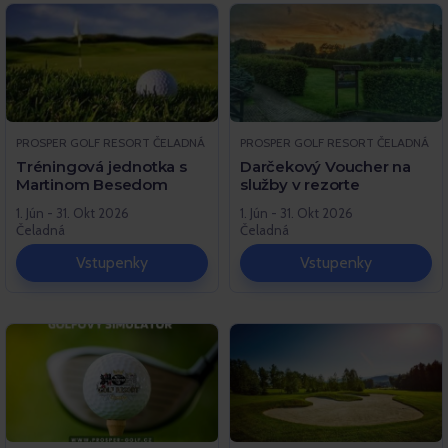
PROSPER GOLF RESORT ČELADNÁ
PROSPER GOLF RESORT ČELADNÁ
Tréningová jednotka s
Darčekový Voucher na
Martinom Besedom
služby v rezorte
1. Jún - 31. Okt 2026
1. Jún - 31. Okt 2026
Čeladná
Čeladná
Vstupenky
Vstupenky