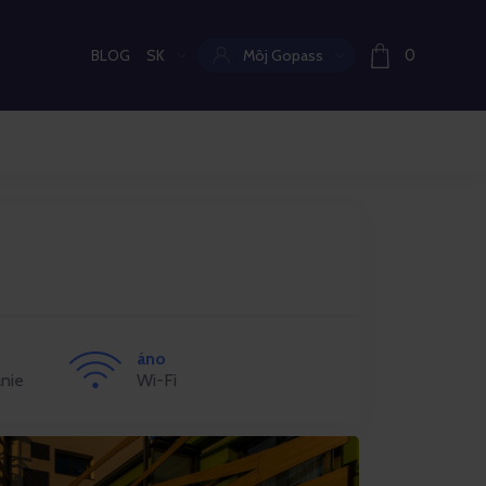
BLOG
SK
Môj Gopass
0
Aktuální jazyk:
áno
nie
Wi-Fi