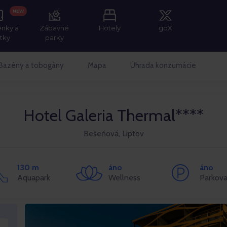
NEW
enky a
Zábavné
Hotely
goX
itky
parky
Bazény a tobogány
Mapa
Úhrada konzumácie
Hotel Galeria Thermal****
Bešeňová, Liptov
130 m
áno
áno
Aquapark
Wellness
Parkova