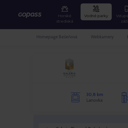
Horské
Vodné parky
Vstup
Gopass
strediská
záž
Homepage Bešeňová
Webkamery
30,8 km
Lanovka