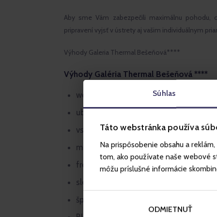
Aby sme Vám zabezpečili maximálnu pohodu, 
pripravení vyjsť v ústrety aj vašim individuálnym pri
Výhody Galeria Thermal Bešeňová****
Výhody Galéria Thermal Bešeňová ****
Súhlas
welcome drink pri príchode
ubytovanie priamo vo vodnom parku B
Táto webstránka používa súb
vstup do privátnej termálnej zóny
Na prispôsobenie obsahu a reklám, 
muzikoterapia v privátnych bazénoch*
tom, ako používate naše webové str
fresh zóna v hotelovej reštaurácii
môžu príslušné informácie skombinova
sleep menu
špeciálne masáže pre relax a regenerác
ODMIETNUŤ