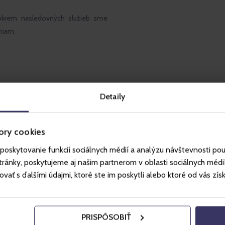
okrem nasledovných služieb sme
aniam.
Detaily
ešeňová
ory cookies
poskytovanie funkcií sociálnych médií a analýzu návštevnosti po
ánky, poskytujeme aj našim partnerom v oblasti sociálnych médií, 
ť s ďalšími údajmi, ktoré ste im poskytli alebo ktoré od vás získal
iu
PRISPÔSOBIŤ