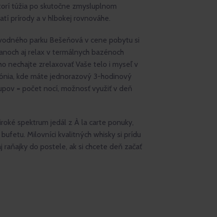
ktorí túžia po skutočne zmysluplnom
jatí prírody a v hlbokej rovnováhe.
odného parku Bešeňová v cene pobytu si
anoch aj relax v termálnych bazénoch
o nechajte zrelaxovať Vaše telo i myseľ v
ónia, kde máte jednorazový 3-hodinový
upov = počet nocí, možnosť využiť v deň
roké spektrum jedál z À la carte ponuky,
ufetu. Milovníci kvalitných whisky si prídu
 raňajky do postele, ak si chcete deň začať