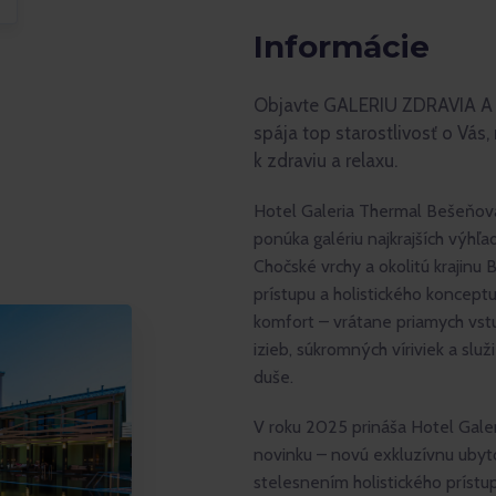
Informácie
Objavte GALERIU ZDRAVIA A R
spája top starostlivosť o Vás,
k zdraviu a relaxu.
Hotel Galeria Thermal Bešeňová
ponúka galériu najkrajších výhľ
Chočské vrchy a okolitú krajinu
prístupu a holistického koncep
komfort – vrátane priamych vs
izieb, súkromných víriviek a slu
duše.
V roku 2025 prináša Hotel Gal
novinku – novú exkluzívnu ubyto
stelesnením holistického prístu