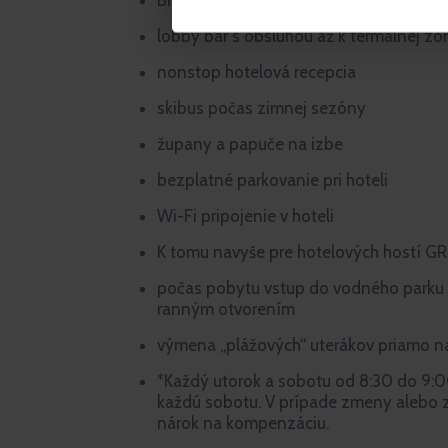
BIO čajové menu v lobby bare
lobby bar s obsluhou až k termálnej zó
nonstop hotelová recepcia
skibus počas zimnej sezóny
župany a papuče na izbe
bezplatné parkovanie pri hoteli
Wi-Fi pripojenie v hoteli
K tomu navyše pre hotelových hostí GR
počas pobytu vstup do vodného parku 1
ranným otvorením
výmena „plážových“ uterákov priamo na
*Každý utorok a sobotu od 8:30 do 9:0
každú sobotu. V prípade zmeny alebo 
nárok na kompenzáciu.