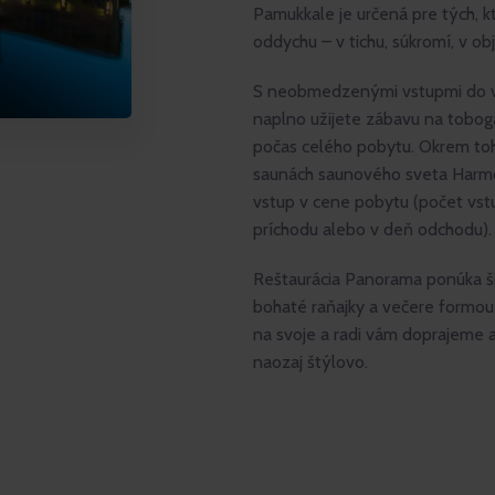
Pamukkale je určená pre tých, 
oddychu – v tichu, súkromí, v ob
S neobmedzenými vstupmi do v
naplno užijete zábavu na tobog
počas celého pobytu. Okrem toh
saunách saunového sveta Harm
vstup v cene pobytu (počet vst
príchodu alebo v deň odchodu).
Reštaurácia Panorama ponúka ši
bohaté raňajky a večere formou b
na svoje a radi vám doprajeme aj
naozaj štýlovo.