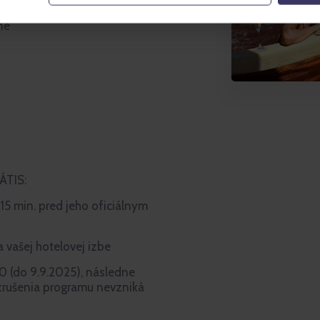
ne
ÁTIS:
5 min. pred jeho oficiálnym
 vašej hotelovej izbe
0 (do 9.9.2025), následne
zrušenia programu nevzniká