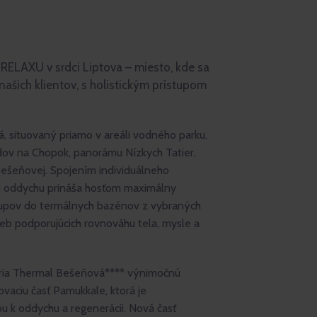
ELAXU v srdci Liptova – miesto, kde sa
 našich klientov, s holistickým prístupom
, situovaný priamo v areáli vodného parku,
adov na Chopok, panorámu Nízkych Tatier,
 Bešeňovej. Spojením individuálneho
tu oddychu prináša hosťom maximálny
tupov do termálnych bazénov z vybraných
žieb podporujúcich rovnováhu tela, mysle a
eria Thermal Bešeňová**** výnimočnú
vaciu časť Pamukkale, ktorá je
pu k oddychu a regenerácii. Nová časť