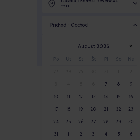
Galeria Thermal Bešeňová
****
Príchod - Odchod
August 2026
»
Dospelý 2x
Po
Ut
St
Št
Pi
So
Ne
27
28
29
30
31
1
2
3
4
5
6
7
8
9
10
11
12
13
14
15
16
17
18
19
20
21
22
23
24
25
26
27
28
29
30
31
1
2
3
4
5
6