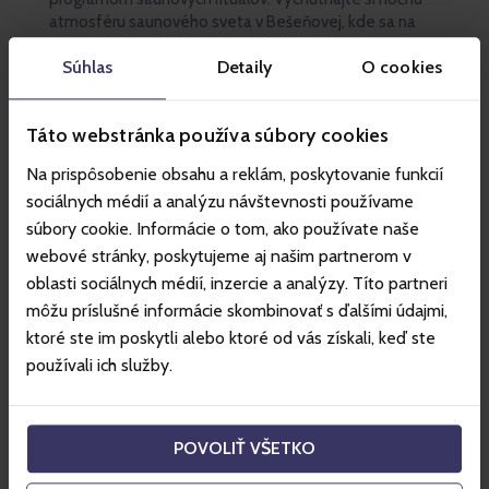
atmosféru saunového sveta v Bešeňovej, kde sa na
Vás tešia naši saunamasteri, ktorí vám pripravia
Súhlas
Detaily
O cookies
jedinečnú show počas každého saunového rituálu.
Saunové ceremoniály budú prebiehať v saune Saunový
dóm, v saune Chopok a peelingy v Soľnej saune
Táto webstránka používa súbory cookies
Svitanie.
Doprajte svojmu telu, mysli i duši odpočinok, ktorý si
Na prispôsobenie obsahu a reklám, poskytovanie funkcií
zaslúžite.
sociálnych médií a analýzu návštevnosti používame
Skutočný relax zažijete aj s doprovodom aromatických
súbory cookie. Informácie o tom, ako používate naše
a zvukových elementov.
webové stránky, poskytujeme aj našim partnerom v
K dispozícii občerstvenie - rôzne druhy mini pečiva a
oblasti sociálnych médií, inzercie a analýzy. Títo partneri
ovocie.
môžu príslušné informácie skombinovať s ďalšími údajmi,
Vstup na podujatie je možný len pre osoby nad 18
ktoré ste im poskytli alebo ktoré od vás získali, keď ste
rokov.
používali ich služby.
Zmena programu vyhradená. Viac informácií na:
www.besenova.com.
POVOLIŤ VŠETKO