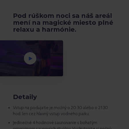
Pod rúškom noci sa náš areál
mení na magické miesto plné
relaxu a harmónie.
Detaily
Vstup na podujatie je možný o 20:30 alebo o 21:30
hod. len cez hlavný vstup vodného parku.
Jedinečné 4 hodinové saunovanie s bohatým
programom saunových rituálov. Vychutnajte si nočnú