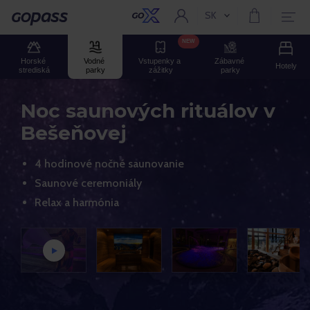
SK
Aktuální jazyk:
Gopass
NEW
Horské 
Vodné 
Vstupenky a 
Zábavné 
Hotely
strediská
parky
zážitky
parky
Noc saunových rituálov v
Bešeňovej
4 hodinové nočné saunovanie
Saunové ceremoniály
Relax a harmónia