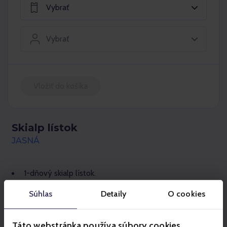
Vybrať
Vybrať
Vložiť do košíka
Skialp lístok
JASNÁ
1-dňový skialp lístok.
Na fanúšikov skialpinizmu čakajú označené trasy počas
Súhlas
Detaily
O cookies
prevádzkovej doby lyžiarskeho strediska (denne od
8:30 do 16:00) aj počas večerného lyžovania (od 18:00
do 20:30 na trase č.10 Chaletová).
Táto webstránka používa súbory cookies