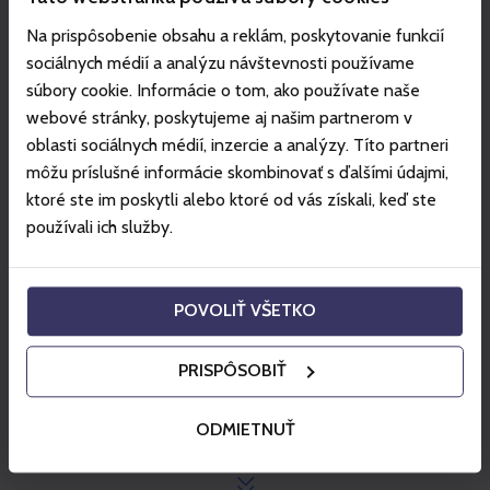
Mimo určených trás a časov, nie je skialpovanie v
Na prispôsobenie obsahu a reklám, poskytovanie funkcií
stredisku z bezpečnostných dôvodov možné.
sociálnych médií a analýzu návštevnosti používame
Skialp lístok je neprenosný a je možné ho zakúpiť len
súbory cookie. Informácie o tom, ako používate naše
na konkrétny dátum.
webové stránky, poskytujeme aj našim partnerom v
V prípade kontroly využívania služby skialpinizmu je
oblasti sociálnych médií, inzercie a analýzy. Títo partneri
zákazník povinný sa preukázať čipovou kartou Gopass
môžu príslušné informácie skombinovať s ďalšími údajmi,
so zakúpeným produktom.
ktoré ste im poskytli alebo ktoré od vás získali, keď ste
Viac info:
jasna.sk
.
používali ich služby.
Za storno skipasov sa účtuje poplatok: 1 EUR, pokiaľ je
storno realizované deň vopred (deň pred začiatkom
platnosti služby) alebo 5 EUR, pokiaľ je storno
POVOLIŤ VŠETKO
nevyužitého skipasu realizované v prvý deň platnosti
služby do 11:59 hod.
PRISPÔSOBIŤ
Všeobecné obchodné podmienky
ODMIETNUŤ
Zobraziť viac