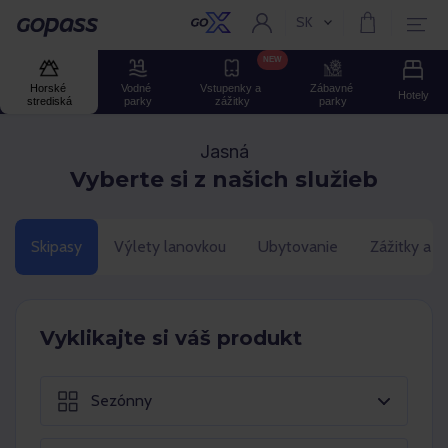
SK
Aktuální jazyk:
Gopass
NEW
Horské 
Vodné 
Vstupenky a 
Zábavné 
Hotely
strediská
parky
zážitky
parky
Jasná
Vyberte si z našich služieb
Skipasy
Výlety lanovkou
Ubytovanie
Zážitky a 
Vyklikajte si váš produkt
Sezónny