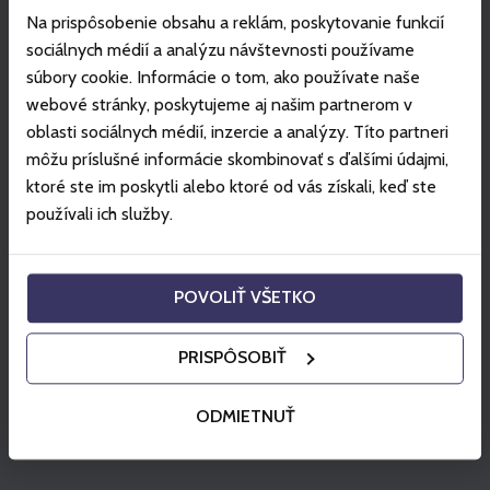
www.muttereralm.at.
Na prispôsobenie obsahu a reklám, poskytovanie funkcií
Dospelí do 27 rokov po preukázaní študentskej zľavy
sociálnych médií a analýzu návštevnosti používame
môžu využiť zľavnený študentský skipas.
súbory cookie. Informácie o tom, ako používate naše
Za storno skipasov sa účtuje poplatok: 1 EUR, pokiaľ je
webové stránky, poskytujeme aj našim partnerom v
storno realizované deň vopred (deň pred začiatkom
oblasti sociálnych médií, inzercie a analýzy. Títo partneri
platnosti služby) alebo 5 EUR, pokiaľ je storno
môžu príslušné informácie skombinovať s ďalšími údajmi,
nevyužitého skipasu realizované v prvý deň platnosti
ktoré ste im poskytli alebo ktoré od vás získali, keď ste
služby do 11:59 hod.
používali ich služby.
Všeobecné obchodné podmienky
Zobraziť viac
POVOLIŤ VŠETKO
Využitie na miestach
PRISPÔSOBIŤ
Muttereralm Innsbruck
ODMIETNUŤ