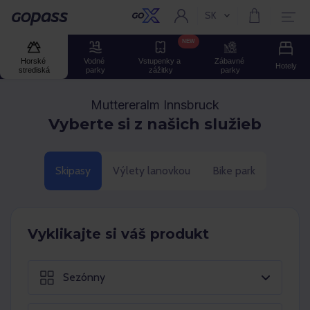
SK
Aktuální jazyk:
Gopass
NEW
Horské 
Vodné 
Vstupenky a 
Zábavné 
Hotely
strediská
parky
zážitky
parky
Muttereralm Innsbruck
Vyberte si z našich služieb
Skipasy
Výlety lanovkou
Bike park
Vyklikajte si váš produkt
Sezónny