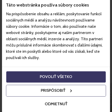
Táto webstránka používa súbory cookies
Na prispôsobenie obsahu a reklám, poskytovanie funkcií
sociálnych médií a analýzu návštevnosti používame
súbory cookie. Informácie o tom, ako používate naše
Viac o stredisku
webové stránky, poskytujeme aj našim partnerom v
oblasti sociálnych médií, inzercie a analýzy. Títo partneri
môžu príslušné informácie skombinovať s ďalšími údajmi,
Skvelé ceny hotelov s
ktoré ste im poskytli alebo ktoré od vás získali, keď ste
používali ich služby.
Gopassom.
POVOLIŤ VŠETKO
PRISPÔSOBIŤ
ODMIETNUŤ