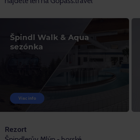
nájdete len na Gopass.travel
Špindl Walk & Aqua
sezónka
Viac info
Rezort
Špindlerův Mlýn - horské