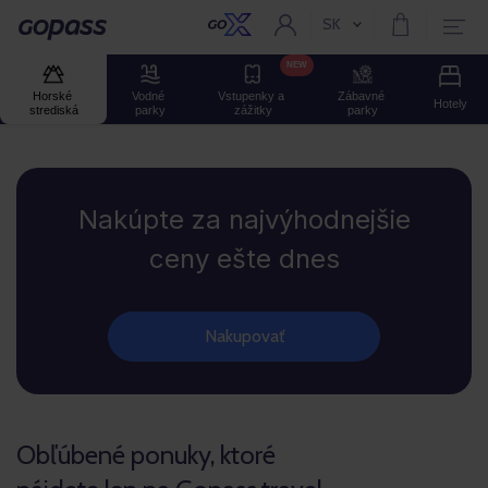
SK
Aktuální jazyk:
Gopass
NEW
Horské 
Vodné 
Vstupenky a 
Zábavné 
Hotely
strediská
parky
zážitky
parky
Gopass
Nakúpte za najvýhodnejšie
ceny ešte dnes
Nakupovať
Obľúbené ponuky, ktoré