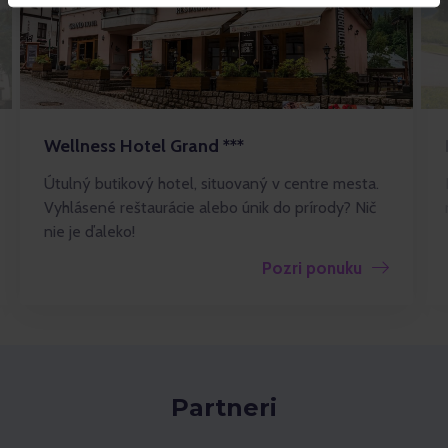
Wellness Hotel Grand ***
Útulný butikový hotel, situovaný v centre mesta.
Vyhlásené reštaurácie alebo únik do prírody? Nič
nie je ďaleko!
Pozri ponuku
Partneri