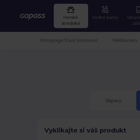
Horské
Vodné parky
Vstup
Gopass
strediská
záž
Homepage Starý Smokovec
Webkamery
Skipasy
Vyklikajte si váš produkt