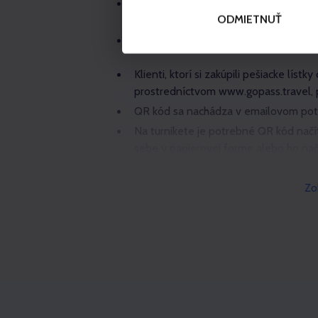
V prípade obojsmerného lístka je mo
ODMIETNUŤ
nahor a jedenkrát smerom nadol.
V cene lístka na lanovku nie je zahrnu
Klienti, ktorí si zakúpili pešiacke líst
prostredníctvom www.gopass.travel, 
QR kód sa nachádza v emailovom pot
Na turnikete je potrebné QR kód načí
sebe v papierovej forme alebo ho nač
Čipovú kartu Gopass nebude možné p
Zo