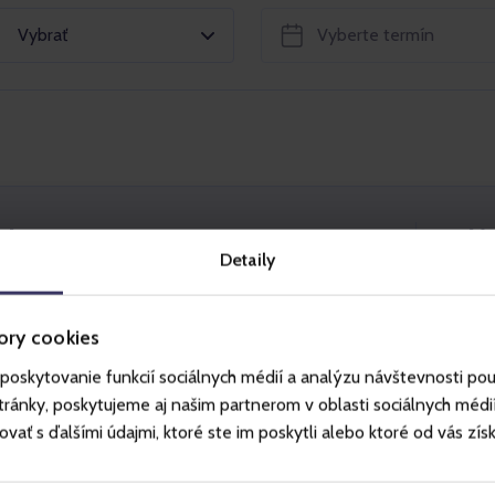
Vybrať
ok
Vy
Detaily
ovca na Hrebienok a späť.
ory cookies
čas prevádzkovej doby lanových dráh.
ete na stránke
vt.sk.
poskytovanie funkcií sociálnych médií a analýzu návštevnosti po
ánky, poskytujeme aj našim partnerom v oblasti sociálnych médií, 
ť s ďalšími údajmi, ktoré ste im poskytli alebo ktoré od vás získal
jednu osobu.
ožné použiť len jedenkrát.