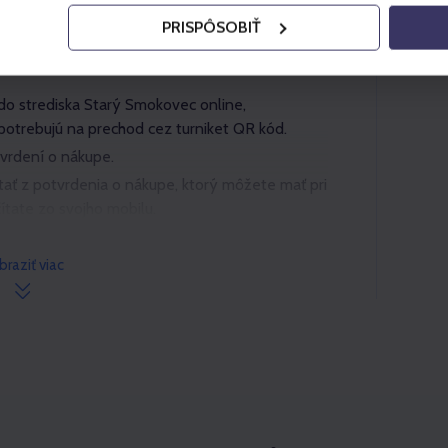
žné využiť jazdu lanovkou jedenkrát smerom
PRISPÔSOBIŤ
té poistenie na horách.
ky do strediska Starý Smokovec online,
potrebujú na prechod cez turniket QR kód.
vrdení o nákupe.
tať z potvrdenia o nákupe, ktorý môžete mať pri
ítate zo svojho mobilu.
oužiť.
braziť viac