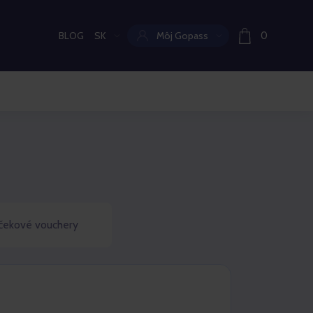
BLOG
SK
Môj Gopass
0
Aktuální jazyk:
čekové vouchery