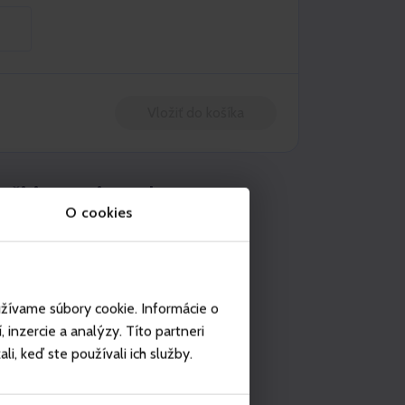
Vložiť do košíka
užitie na miestach
O cookies
Starý Smokovec - Vysoké Tatry
užívame súbory cookie. Informácie o
inzercie a analýzy. Títo partneri
i, keď ste používali ich služby.