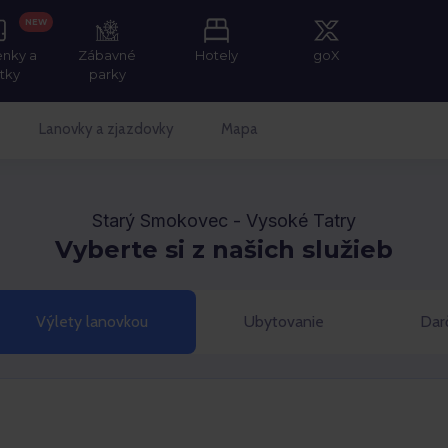
NEW
enky a
Zábavné
Hotely
goX
itky
parky
Lanovky a zjazdovky
Mapa
Starý Smokovec - Vysoké Tatry
Vyberte si z našich služieb
Výlety lanovkou
Ubytovanie
Dar