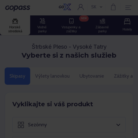
SK
Aktuální jazyk:
Gopass
NEW
Horské 
Vodné 
Vstupenky a 
Zábavné 
Hotely
strediská
parky
zážitky
parky
Štrbské Pleso - Vysoké Tatry
Vyberte si z našich služieb
Skipasy
Výlety lanovkou
Ubytovanie
Zážitky a 
Vyklikajte si váš produkt
Sezónny