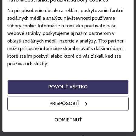
(*posledný výstup je o 19:00).
Na prispôsobenie obsahu a reklám, poskytovanie funkcií
Vstup na vyznačené skialp trasy je možný len so
sociálnych médií a analýzu návštevnosti používame
zakupeným Skialpovým lístkom.
súbory cookie. Informácie o tom, ako používate naše
Mimo určených trás a časov, nie je skialpovanie v
webové stránky, poskytujeme aj našim partnerom v
stredisku z bezpečnostných dôvodov možné.
oblasti sociálnych médií, inzercie a analýzy. Títo partneri
Skialp lístok je neprenosný a je možné ho zakúpiť len
môžu príslušné informácie skombinovať s ďalšími údajmi,
na konkrétny dátum.
ktoré ste im poskytli alebo ktoré od vás získali, keď ste
Viac info:
vt.sk
.
používali ich služby.
Zobraziť viac
POVOLIŤ VŠETKO
Využitie na miestach
PRISPÔSOBIŤ
Štrbské Pleso - Vysoké Tatry
ODMIETNUŤ