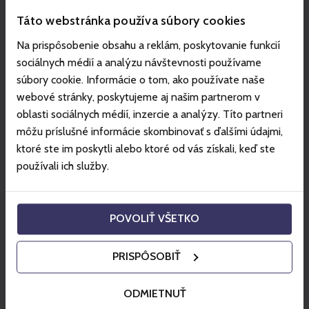
TOWER.
Táto webstránka používa súbory cookies
Na vstup na vežu (prechod cez turniket) je
potrebné
použiť QR kód
,
ktorý obdržíte v potvrdení o nákupe,
Na prispôsobenie obsahu a reklám, poskytovanie funkcií
alebo si ho nájdete vo svojom Gopass konte v
sociálnych médií a analýzu návštevnosti používame
aktívnych objednávkach.
súbory cookie. Informácie o tom, ako používate naše
Viac informácii o otváracích hodinách nájdete
webové stránky, poskytujeme aj našim partnerom v
na:
Tatras Tower (vt.sk)
oblasti sociálnych médií, inzercie a analýzy. Títo partneri
môžu príslušné informácie skombinovať s ďalšími údajmi,
Veža predstavuje unikátny a ojedinelý zážitok svojho
ktoré ste im poskytli alebo ktoré od vás získali, keď ste
druhu a prináša možnosť zažiť emócie a chvíle, ktoré
používali ich služby.
vás potešia, zabavia a zároveň umožnia vychutnať si
Tatry tak, ako ich dosiaľ nepoznáte.
Veža je unikátna svojim vzhľadom, a to nie len vďaka
POVOLIŤ VŠETKO
vzdušnej architektonickej forme, ale aj vďaka
bezbariérovému prístupu, typu a metóde výstavby.
PRISPÔSOBIŤ
Veža je vysoká 53 m, pričom je jednou z najvyšších v
Európe a jednoznačne najvyššie položenou s
ODMIETNUŤ
nástupom v nadmorskej výške 1 367 m.n.m.