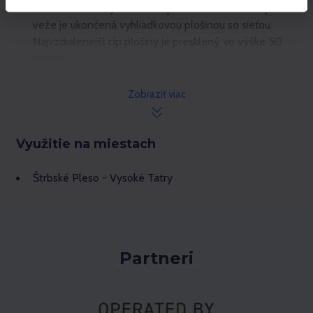
Pochôdzna časť je drevená, pričom lávka v hornej časti
veže je ukončená vyhliadkovou plošinou so sieťou.
Najvzdialenejší cíp plošiny je presklený vo výške 50
metrov.
Súčasťou vášho dobrodružstva v oblakoch môže byť aj
Zobraziť viac
61 m dlhý suchý tobogán, ktorým si môžete skrátiť
cestu dolu. Jeho prevádzka závisí od rozhodnutia
prevádzkovateľa a aktuálnych podmienok. Tobogán nie
Využitie na miestach
je v prevádzke, ak je vonkajšia teplota nižšia ako 5 °C.
Štrbské Pleso - Vysoké Tatry
Partneri