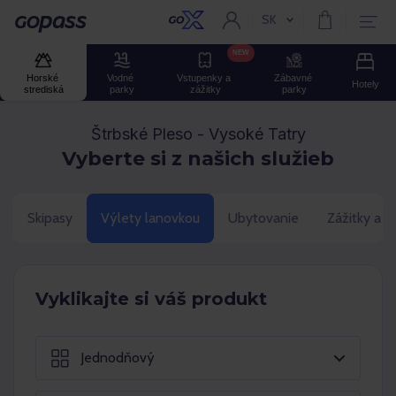
SK
Aktuální jazyk:
Gopass
NEW
Horské 
Vodné 
Vstupenky a 
Zábavné 
Hotely
strediská
parky
zážitky
parky
Štrbské Pleso - Vysoké Tatry
Vyberte si z našich služieb
Skipasy
Výlety lanovkou
Ubytovanie
Zážitky a 
Vyklikajte si váš produkt
Jednodňový