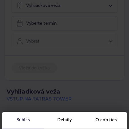
Vyhliadková veža
Vybrať
Vložiť do košíka
Vyhliadková veža
VSTUP NA TATRAS TOWER
Lístok zahŕňa jednorazový vstup na najvyššiu a
Súhlas
Detaily
O cookies
najvyššie položenú vežu na Slovensku
- TATRAS