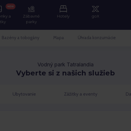
NEW
enky a
Zábavné
Hotely
goX
itky
parky
Bazény a tobogány
Mapa
Úhrada konzumácie
Vodný park Tatralandia
Vyberte si z našich služieb
Ubytovanie
Zážitky a eventy
Da