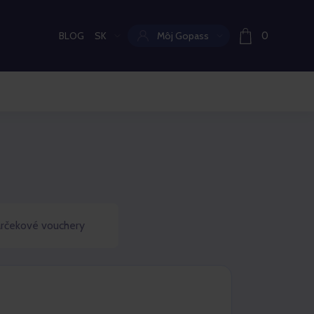
BLOG
SK
Môj Gopass
0
Aktuální jazyk:
rčekové vouchery