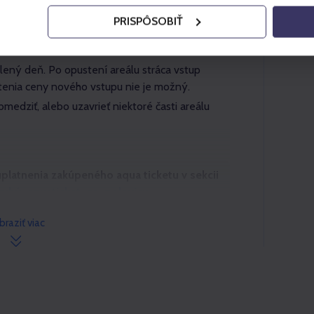
mok len na pokladni Vodného parku.
PRISPÔSOBIŤ
lness Celtic za doplatok na mieste: 16 €
olený deň. Po opustení areálu stráca vstup
tenia ceny nového vstupu nie je možný.
medziť, alebo uzavrieť niektoré časti areálu
uplatnenia zakúpeného aqua ticketu v sekcii
druhý_aquaticket_za_polovicu
.
braziť viac
h kociek získate k vstupu do Tatralandie
 preukázať dokladom o zakúpenom aqua
réne.