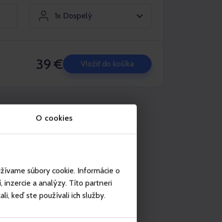
1x Dospelý
39 €
Vložiť do košíka
užitie na miestach
O cookies
Vodný park Tatralandia
užívame súbory cookie. Informácie o
inzercie a analýzy. Títo partneri
i, keď ste používali ich služby.