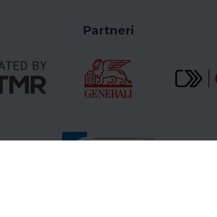
Partneri
Gopass Cashback
B2B Partneri
Centrum podpor