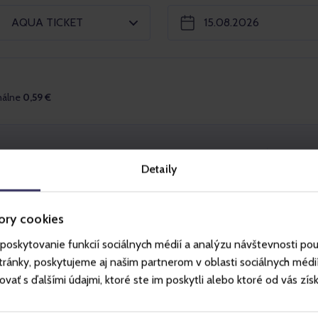
AQUA TICKET
málne
0,59 €
Vy
Detaily
, toboganov a atrakcií ako aj prevádzkovú dobu
ory cookies
ia.sk
.
poskytovanie funkcií sociálnych médií a analýzu návštevnosti po
andia (bazény a tobogany).
ánky, poskytujeme aj našim partnerom v oblasti sociálnych médií, 
vodou, 2 termálne bazény (z toho 8
ť s ďalšími údajmi, ktoré ste im poskytli alebo ktoré od vás získal
 nových toboganov.