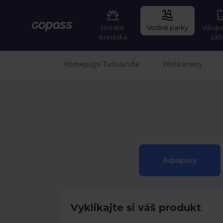
Horské
Vodné parky
Vstup
Gopass
strediská
záž
Homepage Tatralandia
Webkamery
Aquapasy
Vyklikajte si váš produkt