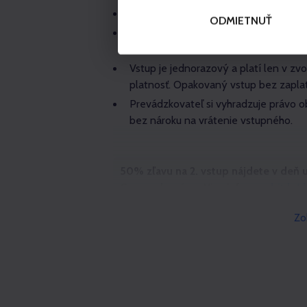
Vstup je potrebné si zameniť za nára
ODMIETNUŤ
Možnosť 90-minútového vstupu do wel
(dieťa do 12 rokov - 13 €).
Vstup je jednorazový a platí len v zv
platnosť. Opakovaný vstup bez zapla
Prevádzkovateľ si vyhradzuje právo ob
bez nároku na vrátenie vstupného.
50% zľavu na 2. vstup nájdete v deň 
Gopass kupóny. Viac info na:
bit.ly/
Zo
40% zľavu na vstup do Sveta farebnýc
alebo Bešeňovej. Zľavu je potrebné
tikete priamo na pokladni v Gopass A