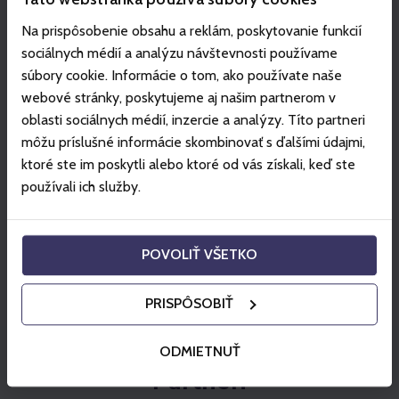
Vstup na vyznačené skialp trasy je možný len so
zakupeným Skialpovým lístkom.
Na prispôsobenie obsahu a reklám, poskytovanie funkcií
sociálnych médií a analýzu návštevnosti používame
Mimo určených trás a časov, nie je skialpovanie v
súbory cookie. Informácie o tom, ako používate naše
stredisku z bezpečnostných dôvodov možné.
webové stránky, poskytujeme aj našim partnerom v
Skialp lístok je neprenosný a je možné ho zakúpiť len
oblasti sociálnych médií, inzercie a analýzy. Títo partneri
na konkrétny dátum
môžu príslušné informácie skombinovať s ďalšími údajmi,
Viac info:
vt.sk
ktoré ste im poskytli alebo ktoré od vás získali, keď ste
Zobraziť viac
používali ich služby.
Využitie na miestach
POVOLIŤ VŠETKO
Tatranská Lomnica - Vysoké Tatry
PRISPÔSOBIŤ
ODMIETNUŤ
Partneri