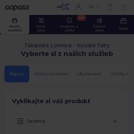
SK
Aktuální jazyk:
Gopass
NEW
Horské 
Vodné 
Vstupenky a 
Zábavné 
Hotely
strediská
parky
zážitky
parky
Tatranská Lomnica - Vysoké Tatry
Vyberte si z našich služieb
Skipasy
Výlety lanovkou
Ubytovanie
Zážitky a 
Vyklikajte si váš produkt
Sezónny