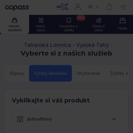
SK
Aktuální jazyk:
Gopass
NEW
Horské 
Vodné 
Vstupenky a 
Zábavné 
Hotely
strediská
parky
zážitky
parky
Tatranská Lomnica - Vysoké Tatry
Vyberte si z našich služieb
Skipasy
Výlety lanovkou
Ubytovanie
Zážitky a 
Vyklikajte si váš produkt
Jednodňový