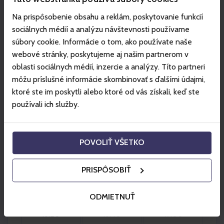
Nedeľa 09.08.2026
Na prispôsobenie obsahu a reklám, poskytovanie funkcií
sociálnych médií a analýzu návštevnosti používame
09:20
09:40
10:00
súbory cookie. Informácie o tom, ako používate naše
webové stránky, poskytujeme aj našim partnerom v
10:20
10:40
11:00
oblasti sociálnych médií, inzercie a analýzy. Títo partneri
môžu príslušné informácie skombinovať s ďalšími údajmi,
11:20
11:40
12:00
ktoré ste im poskytli alebo ktoré od vás získali, keď ste
používali ich služby.
12:20
12:40
13:00
13:20
13:40
14:00
POVOLIŤ VŠETKO
14:20
14:40
15:00
PRISPÔSOBIŤ
15:20
15:40
16:00
ODMIETNUŤ
16:20
16:40
17:00