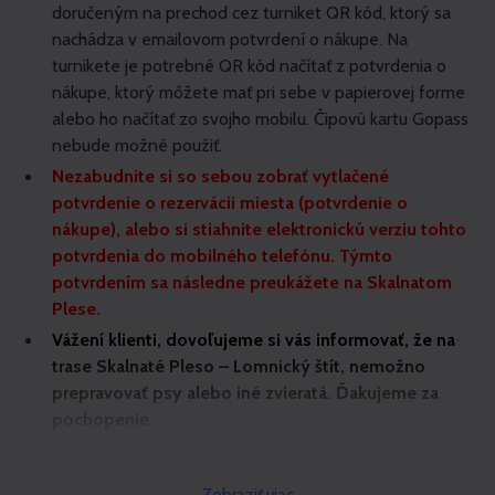
doručeným na prechod cez turniket QR kód, ktorý sa
nachádza v emailovom potvrdení o nákupe. Na
turnikete je potrebné QR kód načítať z potvrdenia o
nákupe, ktorý môžete mať pri sebe v papierovej forme
alebo ho načítať zo svojho mobilu. Čipovú kartu Gopass
nebude možné použiť.
Nezabudnite si so sebou zobrať vytlačené
potvrdenie o rezervácii miesta (potvrdenie o
nákupe), alebo si stiahnite elektronickú verziu tohto
potvrdenia do mobilného telefónu. Týmto
potvrdením sa následne preukážete na Skalnatom
Plese.
Vážení klienti, dovoľujeme si vás informovať, že na
trase Skalnaté Pleso – Lomnický štít, nemožno
prepravovať psy alebo iné zvieratá. Ďakujeme za
pochopenie.
Zmena ceny vyhradená.