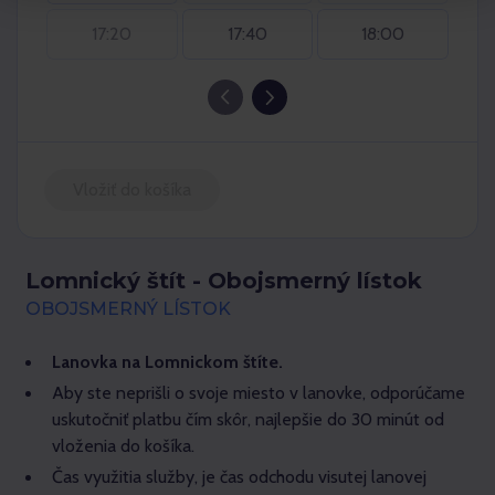
17:20
17:40
18:00
Vložiť do košíka
Lomnický štít - Obojsmerný lístok
OBOJSMERNÝ LÍSTOK
Lanovka na Lomnickom štíte.
Aby ste neprišli o svoje miesto v lanovke, odporúčame
uskutočniť platbu čím skôr, najlepšie do 30 minút od
vloženia do košíka.
Čas využitia služby, je čas odchodu visutej lanovej