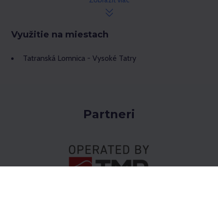
Zobraziť viac
Využitie na miestach
Tatranská Lomnica - Vysoké Tatry
Partneri