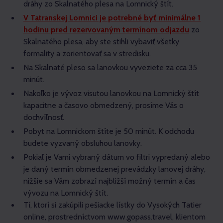
dráhy zo Skalnatého plesa na Lomnický štít.
V Tatranskej Lomnici je potrebné byť minimálne 1
hodinu pred rezervovaným termínom odjazdu
zo
Skalnatého plesa, aby ste stihli vybaviť všetky
formality a zorientovať sa v stredisku.
Na Skalnaté pleso sa lanovkou vyveziete za cca 35
minút.
Nakoľko je vývoz visutou lanovkou na Lomnický štít
kapacitne a časovo obmedzený, prosíme Vás o
dochvíľnosť.
Pobyt na Lomnickom štíte je 50 minút. K odchodu
budete vyzvaný obsluhou lanovky.
Pokiaľ je Vami vybraný dátum vo filtri vypredaný alebo
je daný termín obmedzenej prevádzky lanovej dráhy,
nižšie sa Vám zobrazí najbližší možný termín a čas
vývozu na Lomnický štít.
Tí, ktorí si zakúpili pešiacke lístky do Vysokých Tatier
online, prostredníctvom www.gopass.travel, klientom