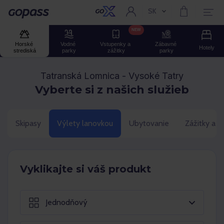
SK
Aktuální jazyk:
Gopass
NEW
Horské 
Vodné 
Vstupenky a 
Zábavné 
Hotely
strediská
parky
zážitky
parky
Tatranská Lomnica - Vysoké Tatry
Vyberte si z našich služieb
Skipasy
Výlety lanovkou
Ubytovanie
Zážitky a 
Vyklikajte si váš produkt
Jednodňový