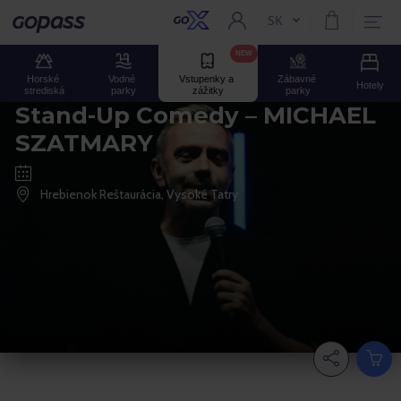
SK
Aktuální jazyk:
Gopass
NEW
Horské 
Vodné 
Vstupenky a 
Zábavné 
Hotely
strediská
parky
zážitky
parky
Stand-Up Comedy – MICHAEL
SZATMARY
Hrebienok Reštaurácia, Vysoké Tatry