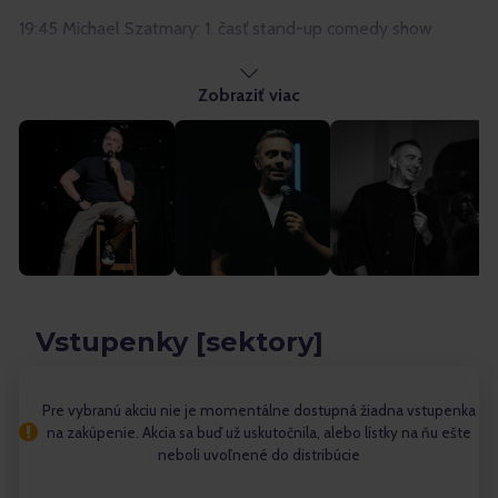
19:45 Michael Szatmary: 1. časť stand-up comedy show
20:15 Hudobné vystúpenie: Duo Bake That (klavír &
Zobraziť viac
saxofón)
20:45 Michael Szatmary: 2. časť stand-up comedy show
21:15 Koniec programovej časti
21:30 – 22:00 Odchod lanovkou z Hrebienka do Starého
Smokovca
Vstupenky [sektory]
🎟 VSTUPENKY
🥂 VIP vstupenka
Pre vybranú akciu nie je momentálne dostupná žiadna vstupenka
na zakúpenie. Akcia sa buď už uskutočnila, alebo lístky na ňu ešte
Sedenie pred pódiom – prvý rad
neboli uvoľnené do distribúcie
V cene vstupenky: