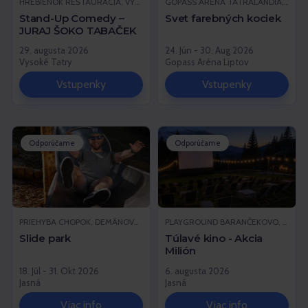
HREBIENOK REŠTAURÁCIA, VYSOKÉ TATRY
GOPASS ARÉNA TATRALANDIA, LIPTOVSKÝ MIKULÁŠ
Stand-Up Comedy –
Svet farebných kociek
JURAJ ŠOKO TABAČEK
29. augusta 2026
24. Jún - 30. Aug 2026
Vysoké Tatry
Gopass Aréna Liptov
Vstupenky
Vstupenky
Odporúčame
Odporúčame
PRIEHYBA CHOPOK, DEMÄNOVSKÁ DOLINA
PLAYGROUND BARANČEKOVO, DEMÄNOVSKÁ DOLINA
Slide park
Túlavé kino - Akcia
Milión
18. Júl - 31. Okt 2026
6. augusta 2026
Jasná
Jasná
Viac info
Viac info