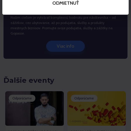
Gopass otvára dvere externým
ODMIETNUŤ
spoluprácam
Našim cieľom je vytvárať komplexnú hodnotu pre návštevníka - od
zážitkov, cez ubytovanie, až po podujatia, služby a produkty
miestnych biznisov. Promujte svoje podujatia, služby a zážitky na
Gopasse.
Viac info
Ďalšie eventy
Odporúčame
Odporúčame