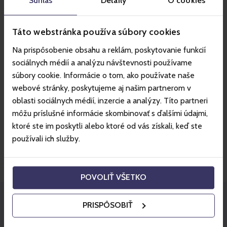
Súhlas
Detaily
O cookies
V prípade akýchkoľvek otázok ohľadom podujatia -
vstupeniek, organizácie, lokality, prosíme kontaktujte
organizátora podujatia.
Táto webstránka používa súbory cookies
🎫 Standard vstupenka
Na prispôsobenie obsahu a reklám, poskytovanie funkcií
Sedenie v zadnej časti reštaurácie
sociálnych médií a analýzu návštevnosti používame
Tatry mountain resorts, a.s.
V cene vstupenky:
súbory cookie. Informácie o tom, ako používate naše
Demänovská Dolina 72, 03101 Liptovský Mikuláš,
lístok na lanovku Starý Smokovec – Hrebienok a späť
Slovensko
webové stránky, poskytujeme aj našim partnerom v
garantované sedenie v zadnej časti reštaurácie
oblasti sociálnych médií, inzercie a analýzy. Títo partneri
IČO: 31560636
vstup na celý program (stand-up + hudobné
DIČ: 2020428036
môžu príslušné informácie skombinovať s ďalšími údajmi,
vystúpenia)
IČ DPH: SK2020428036
ktoré ste im poskytli alebo ktoré od vás získali, keď ste
používali ich služby.
Email
info@vt.sk
POVOLIŤ VŠETKO
PRISPÔSOBIŤ
Staňte sa partnerom Gopassu!