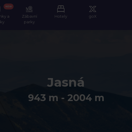
NEW
nky a
Zábavní
Hotely
goX
tky
parky
Jasná
943 m - 2004 m