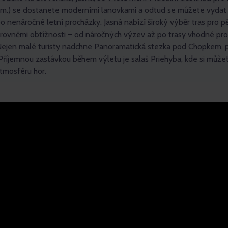
m.) se dostanete moderními lanovkami a odtud se můžete vydat
 nenáročné letní procházky. Jasná nabízí široký výběr tras pro pěš
úrovněmi obtížnosti – od náročných výzev až po trasy vhodné pro
Nejen malé turisty nadchne Panoramatická stezka pod Chopkem, 
. Příjemnou zastávkou během výletu je salaš Priehyba, kde si můž
atmosféru hor.