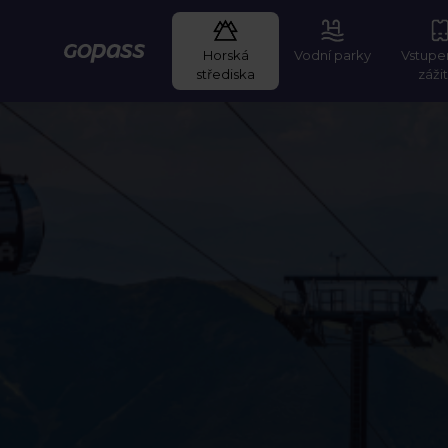
Horská
Vodní parky
Vstupe
GOPASS
střediska
záži