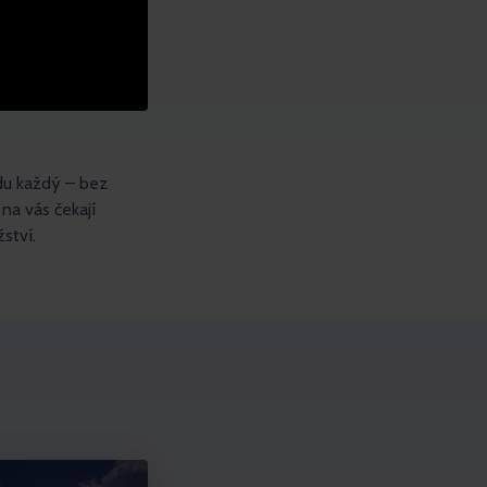
vdu každý – bez
na vás čekají
ství.