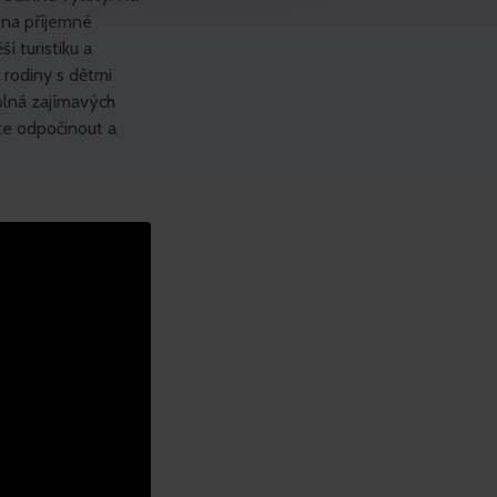
 na příjemné
í turistiku a
 rodiny s dětmi
plná zajímavých
ete odpočinout a