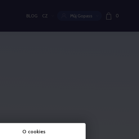
BLOG
CZ
Můj Gopass
0
Aktuální jazyk:
O cookies