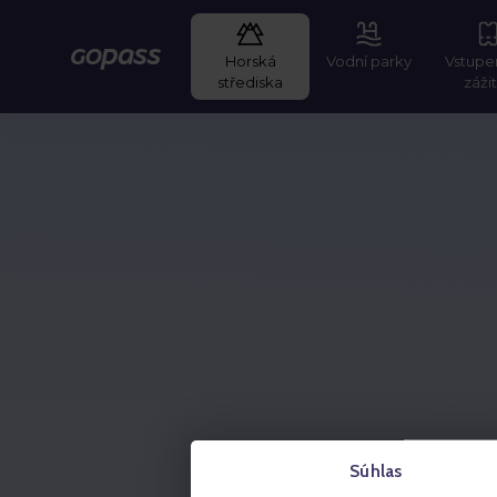
Horská
Vodní parky
Vstupe
GOPASS
střediska
záži
Súhlas