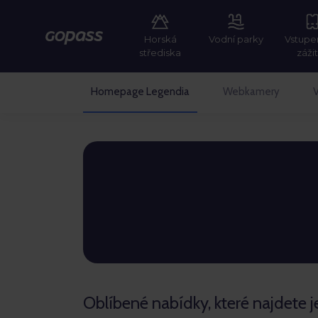
Horská
Vodní parky
Vstupe
GOPASS
střediska
záži
Homepage Legendia
Webkamery
V
GOPASS
Oblíbené nabídky, které najdete j