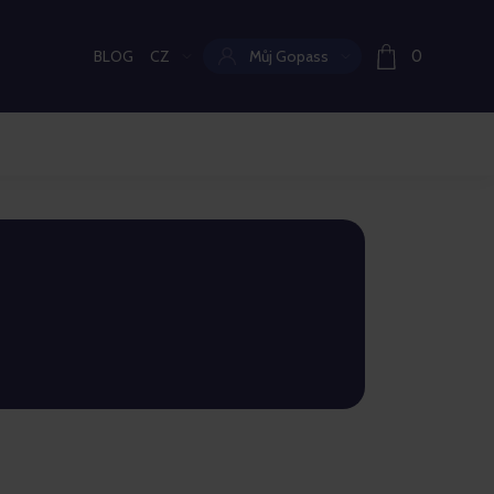
BLOG
CZ
Můj Gopass
0
Aktuální jazyk: