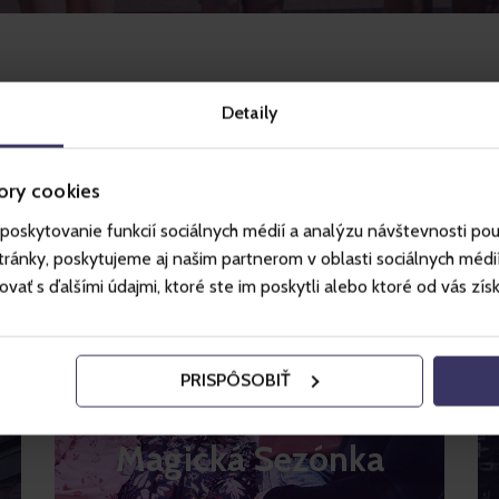
Detaily
ory cookies
poskytovanie funkcií sociálnych médií a analýzu návštevnosti po
ánky, poskytujeme aj našim partnerom v oblasti sociálnych médií, 
ť s ďalšími údajmi, ktoré ste im poskytli alebo ktoré od vás získal
PRISPÔSOBIŤ
Magická Sezónka