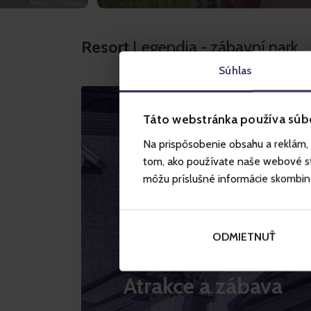
Resort
Legendia - zábavní park
Súhlas
Táto webstránka používa súb
Na prispôsobenie obsahu a reklám, 
tom, ako používate naše webové str
môžu príslušné informácie skombinova
ODMIETNUŤ
Atrakce a zábava