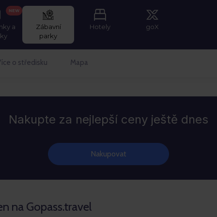
NEW
nky a
Zábavní
Hotely
goX
tky
parky
íce o středisku
Mapa
Nakupte za nejlepší ceny ještě dnes
Nakupovat
en na Gopass.travel