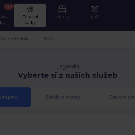
NEW
nky a
Zábavní
Hotely
goX
tky
parky
íce o středisku
Mapa
Legendia
Vyberte si z našich služeb
vní park
Zážitky a eventy
Dárkové po