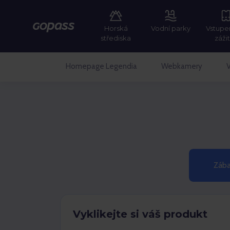
Horská
Vodní parky
Vstupe
GOPASS
střediska
záži
Homepage Legendia
Webkamery
V
Zába
Vyklikejte si váš produkt