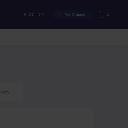
BLOG
CZ
Můj Gopass
0
Aktuální jazyk:
ukazy