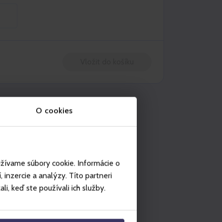
Vložit do košíku
užití na místech
O cookies
Legendia
užívame súbory cookie. Informácie o
inzercie a analýzy. Títo partneri
i, keď ste používali ich služby.