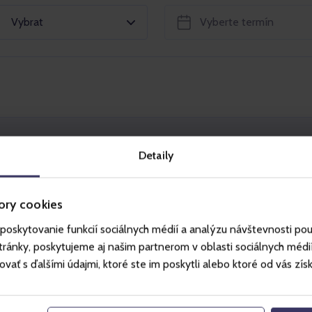
Vybrat
nní vstupenka
Vy
Detaily
ory cookies
vního parku Legendia v Chorzówě na akci Zimní
 atrakcích dostupných v daný den v otevírací
poskytovanie funkcií sociálnych médií a analýzu návštevnosti po
zóny 2025) a. s přihlédnutím k ustanovením
ánky, poskytujeme aj našim partnerom v oblasti sociálnych médií, 
ředpisů jednotlivých atrakcí (předpisy k
ť s ďalšími údajmi, ktoré ste im poskytli alebo ktoré od vás získal
 den zimní sezóny 2024/2025 (podle kalendáře