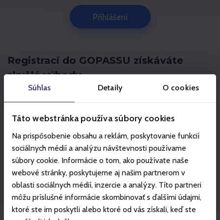
Přihlášení
Registrací do GOPASSU získáváte
skvělé výhody
Súhlas
Detaily
O cookies
Nejnižší ceny skipasů a jízdenek
Žádné čekání u pokladen
Táto webstránka používa súbory cookies
Za nákupy získáváte až do 5 % goX cashback
Na prispôsobenie obsahu a reklám, poskytovanie funkcií
Lyžařské statistiky
sociálnych médií a analýzu návštevnosti používame
Získejte až do 10 % goX cashback při online rezervaci
súbory cookie. Informácie o tom, ako používate naše
ubytování
webové stránky, poskytujeme aj našim partnerom v
oblasti sociálnych médií, inzercie a analýzy. Títo partneri
môžu príslušné informácie skombinovať s ďalšími údajmi,
Registrace
ktoré ste im poskytli alebo ktoré od vás získali, keď ste