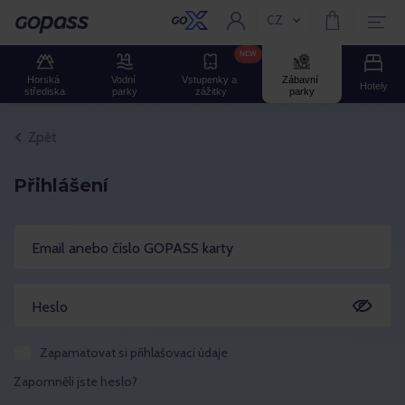
CZ
Aktuální jazyk:
GOPASS
NEW
Horská 
Vodní 
Vstupenky a 
Zábavní 
Hotely
střediska
parky
zážitky
parky
Zpět
Přihlášení
Email anebo číslo GOPASS karty
Heslo
Zapamatovat si přihlašovací údaje
Zapomněli jste heslo?