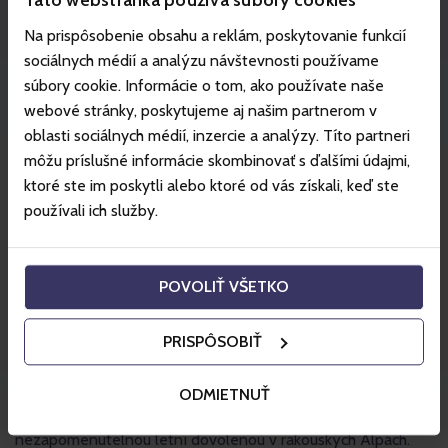
Na prispôsobenie obsahu a reklám, poskytovanie funkcií
sociálnych médií a analýzu návštevnosti používame
O středisku
súbory cookie. Informácie o tom, ako používate naše
V létě se Muttereralm promění v ráj pro milovníky přírody:
webové stránky, poskytujeme aj našim partnerom v
malebné turistické trasy a rozsáhlá síť tras pro horská kola
oblasti sociálnych médií, inzercie a analýzy. Títo partneri
nabízejí nádherné výhledy na alpskou krajinu. Na rodiny tu
môžu príslušné informácie skombinovať s ďalšími údajmi,
čeká pestrá nabídka volnočasových aktivit – od
ktoré ste im poskytli alebo ktoré od vás získali, keď ste
adrenalinových mountain cartů až po dobrodružná hřiště pro
používali ich služby.
malé objevitele.
POVOLIŤ VŠETKO
Kromě toho vás útulné restaurace a tradiční horské chaty
zvou k příjemnému posezení a dobrému jídlu – od tradiční
PRISPÔSOBIŤ
alpské kuchyně až po mezinárodní speciality si tu každý
přijde na své. Díky výborné dostupnosti z Innsbrucku, ať už
autobusem, vlakem nebo autem, je Muttereralm snadno
ODMIETNUŤ
dosažitelný, a proto je ideálním cílem pro
nezapomenutelnou letní dovolenou v rakouských Alpách.