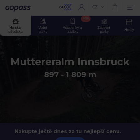
CZ
Aktuální jazyk:
GOPASS
NEW
Horská 
Vodní 
Vstupenky a 
Zábavní 
Hotely
střediska
parky
zážitky
parky
Muttereralm Innsbruck
897 - 1 809 m
Nakupte ještě dnes za tu nejlepší cenu.