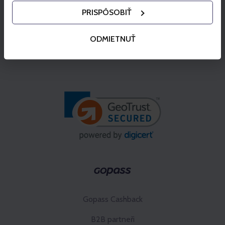
PRISPÔSOBIŤ
ODMIETNUŤ
Gopass Cashback
B2B partneři