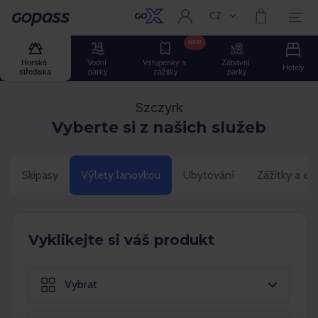
CZ
Aktuální jazyk:
GOPASS
NEW
Horská 
Vodní 
Vstupenky a 
Zábavní 
Hotely
střediska
parky
zážitky
parky
Szczyrk
Vyberte si z našich služeb
Skipasy
Výlety lanovkou
Ubytování
Zážitky a ev
Vyklikejte si váš produkt
Vybrat