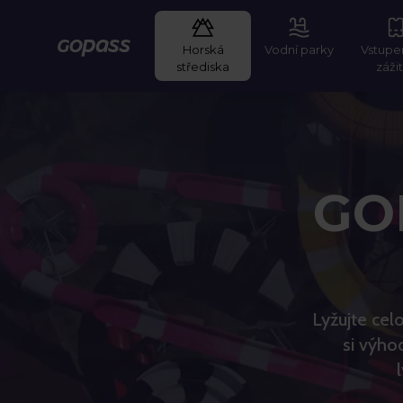
Horská
Vodní parky
Vstupe
GOPASS
střediska
záži
GO
Lyžujte cel
si výho