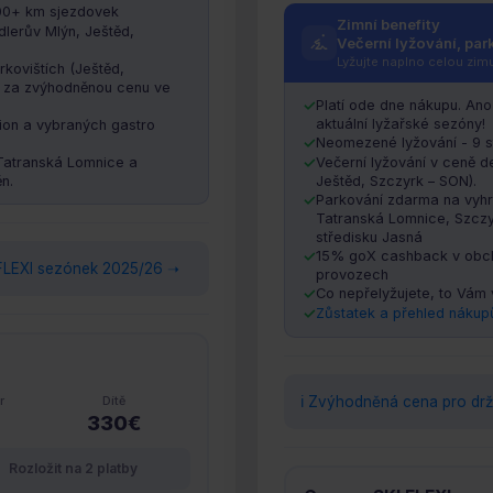
200+ km sjezdovek
Zimní benefity
dlerův Mlýn, Ještěd,
Večerní lyžování, par
Lyžujte naplno celou zim
kovištích (Ještěd,
a za zvýhodněnou cenu ve
Platí ode dne nákupu. Ano
aktuální lyžařské sezóny!
on a vybraných gastro
Neomezené lyžování - 9 s
 Tatranská Lomnice a
Večerní lyžování v ceně d
n.
Ještěd, Szczyrk – SON).
Parkování zdarma na vyhr
Tatranská Lomnice, Szczy
středisku Jasná
15% goX cashback v obch
a FLEXI sezónek 2025/26 ➝
provozech
Co nepřelyžujete, to Vám
Zůstatek a přehled nákup
r
Dítě
ℹ️ Zvýhodněná cena pro drž
330€
Rozložit na 2 platby