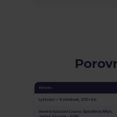
Porov
Výhoda
Lyžování — 9 středisek, 200+ km
Večerní lyžování (Jasná, Špindlerův Mlýn,
Ještěd, Szczyrk - SON)