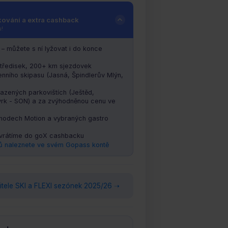
kování a extra cashback
u!
 – můžete s ní lyžovat i do konce
tředisek, 200+ km sjezdovek
enního skipasu (Jasná, Špindlerův Mlýn,
azených parkovištích (Ještěd,
rk - SON) a za zvýhodněnou cenu ve
odech Motion a vybraných gastro
 vrátíme do goX cashbacku
ů naleznete ve svém Gopass kontě
itele SKI a FLEXI sezónek 2025/26 ➝