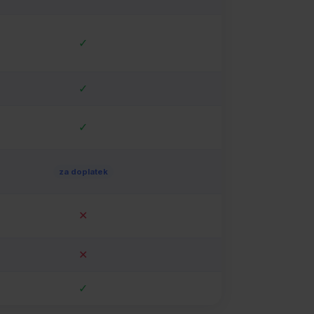
✓
✓
✓
za doplatek
✕
✕
✓