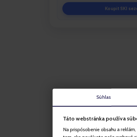
Koupit SKI se
Súhlas
Táto webstránka používa súb
Na prispôsobenie obsahu a reklám, 