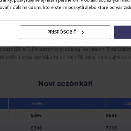
ánky, poskytujeme aj našim partnerom v oblasti sociálnych médií, 
ť s ďalšími údajmi, ktoré ste im poskytli alebo ktoré od vás získal
Důležité termíny
PRISPÔSOBIŤ
 Gopass SKI a FLEXI sezónky prodávají ve vlnách. S začátk
te pořídit svou sezónku za co nejnižší cenu, nakupujte co n
Noví sezónkáři
→ Květen
→→→
Lis
589€
659€
639€
709€