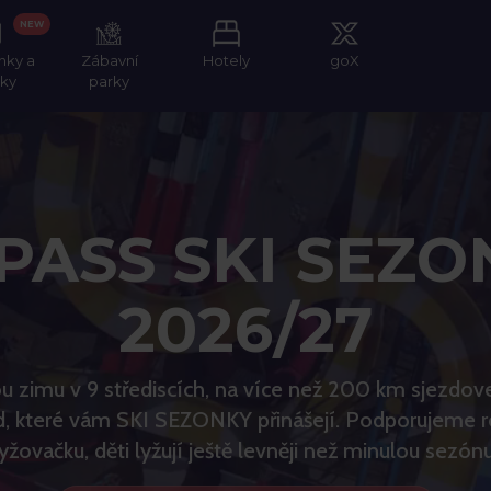
NEW
nky a
Zábavní
Hotely
goX
tky
parky
PASS SKI SEZO
2026/27
ou zimu v 9 střediscích, na více než 200 km sjezdove
d, které vám SKI SEZONKY přinášejí. Podporujeme 
lyžovačku, děti lyžují ještě levněji než minulou sezónu