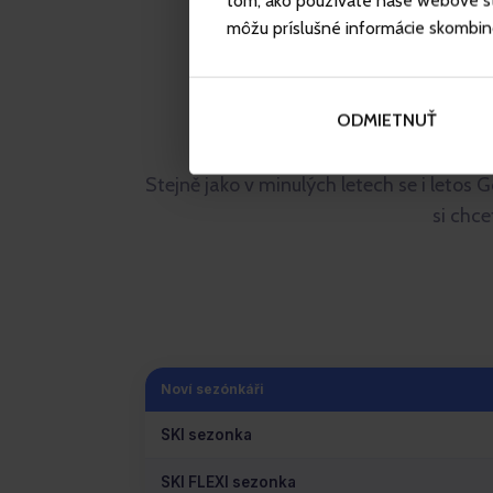
tom, ako používate naše webové str
môžu príslušné informácie skombinova
ODMIETNUŤ
Stejně jako v minulých letech se i letos
si chce
Noví sezónkáři
SKI sezonka
SKI FLEXI sezonka