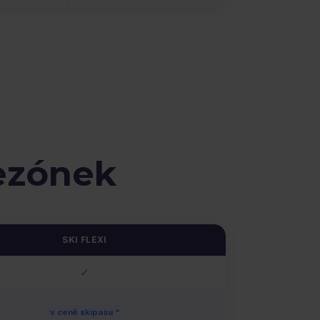
ezónek
SKI FLEXI
✓
v ceně skipasu *