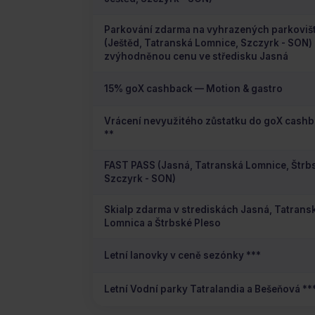
Parkování zdarma na vyhrazených parkoviš
(Ještěd, Tatranská Lomnice, Szczyrk - SON) 
zvýhodněnou cenu ve středisku Jasná
15% goX cashback — Motion & gastro
Vrácení nevyužitého zůstatku do goX cash
**
FAST PASS (Jasná, Tatranská Lomnice, Štrb
Szczyrk - SON)
Skialp zdarma v strediskách Jasná, Tatrans
Lomnica a Štrbské Pleso
Letní lanovky v ceně sezónky ***
Letní Vodní parky Tatralandia a Bešeňová **