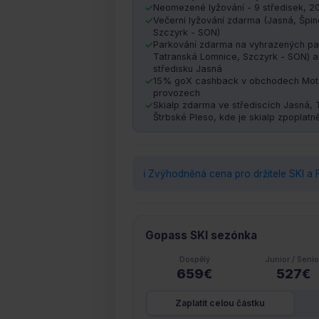
Neomezené lyžování - 9 středisek, 
Večerní lyžování zdarma (Jasná, Špin
Szczyrk - SON)
Parkování zdarma na vyhrazených par
Tatranská Lomnice, Szczyrk - SON) 
středisku Jasná
15% goX cashback v obchodech Moti
provozech
Skialp zdarma ve střediscích Jasná,
Štrbské Pleso, kde je skialp zpoplatně
ℹ️ Zvýhodněná cena pro držitele SKI 
Gopass SKI sezónka
Dospělý
Junior / Senio
659€
527€
Zaplatit celou částku