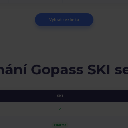
Vybrat sezónku
nání Gopass SKI s
SKI
✓
zdarma