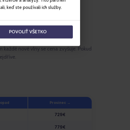
inzercie a analýzy. Títo partneri
i, keď ste používali ich služby.
POVOLIŤ VŠETKO
em každé nové vlny se cena zvyšuje. Pokud
ejdříve.
topad
Prosinec →
729€
779€