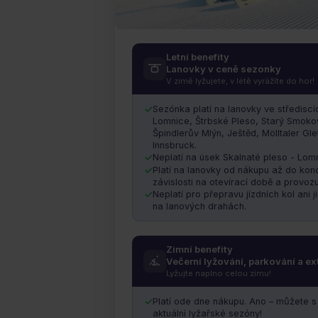
Gopass SKI sezónka
Letní benefity
Lanovky v ceně sezonky
NA HORÁCH PO CELÝ ROK – V ZIMĚ I V LÉT
V zimě lyžujete, v létě vyrážíte do hor!
Platí ode dne nákupu.
Ano – můžete s ní 
Sezónka platí na lanovky ve středisc
lyžařské sezóny!
Lomnice, Štrbské Pleso, Starý Smoko
Špindlerův Mlýn, Ještěd, Mölltaler Gl
Innsbruck.
Neplatí na úsek Skalnaté pleso - Lomni
Platí na lanovky od nákupu až do ko
závislosti na otevírací době a provozu
Neplatí pro přepravu jízdních kol ani 
na lanových drahách.
Zimní benefity
Večerní lyžování, parkování a e
Lyžujte naplno celou zimu!
Platí ode dne nákupu. Ano – můžete s 
aktuální lyžařské sezóny!