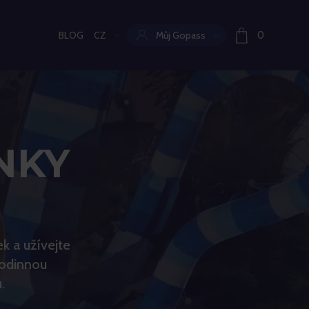
BLOG
CZ
Můj Gopass
0
Aktuální jazyk:
NKY
k a užívejte
rodinnou
.