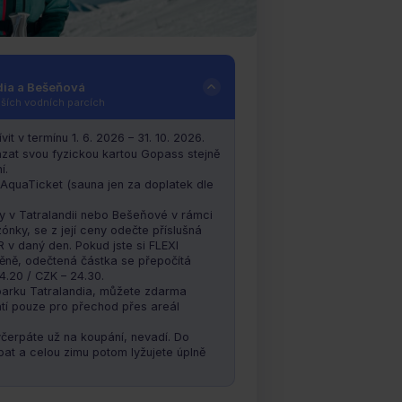
XI sezonka
dia a Bešeňová
 KOUPETE – ROZDÍL SE VÁM VRACÍ
epších vodních parcích
ůžete s ní lyžovat i do konce aktuální
it v termínu 1. 6. 2026 – 31. 10. 2026.
ázat svou fyzickou kartou Gopass stejně
í.
AquaTicket (sauna jen za doplatek dle
by v Tatralandii nebo Bešeňové v rámci
ónky, se z její ceny odečte příslušná
 v daný den. Pokud jste si FLEXI
měně, odečtená částka se přepočítá
4.20 / CZK – 24.30.
parku Tatralandia, můžete zdarma
latí pouze pro přechod přes areál
čerpáte už na koupání, nevadí. Do
at a celou zimu potom lyžujete úplně