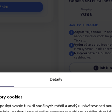
Gopass SKI FLEXI sez
zónku
Dospělý
709€
JAK TO FUNGUJE
Zaplatíte jednou
- z hod
1
nebo návštěvy vodního 
Ticketu.
Vyčerpáte celou hodno
2
zimu lyžovat úplně zdarm
Nevyčerpáte celou hod
3
cashbacku.
Jak fun
Detaily
Koupi
ory cookies
poskytovanie funkcií sociálnych médií a analýzu návštevnosti po