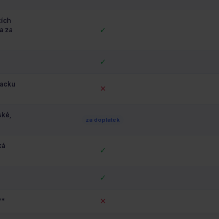
tích
✓
a za
✓
backu
✕
ské,
za doplatek
ká
✓
✓
✕
**