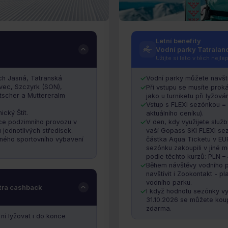
Gopass SKI FLE
Letní benefity
Vodní parky Tatralan
Ě
V ZIMĚ LYŽUJETE – V LÉTĚ SE
Užijte si léto v těch nejl
lyžovat i do konce aktuální
Platí ode dne nákupu.
Ano – m
ích Jasná, Tatranská
Vodní parky můžete navštív
lyžařské sezóny!
vec, Szczyrk (SON),
Při vstupu se musíte prok
etscher a Muttereralm
jako u turniketu při lyžován
Vstup s FLEXI sezónkou = 
cký Štít.
aktuálního ceníku).
nce podzimního provozu v
V den, kdy využijete služ
 jednotlivých středisek.
vaší Gopass SKI FLEXI sez
jiného sportovního vybavení
částka Aqua Ticketu v EUR
sezónku zakoupili v jiné 
podle těchto kurzů: PLN – 
Během návštěvy vodního 
navštívit i Zookontakt - p
vodního parku.
xtra cashback
I když hodnotu sezónky vy
31.10.2026 se můžete koup
zdarma.
ní lyžovat i do konce