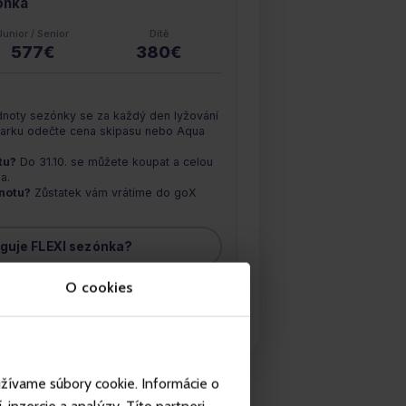
onka
Junior / Senior
Dítě
577€
380€
noty sezónky se za každý den lyžování
parku odečte cena skipasu nebo Aqua
tu?
Do 31.10. se můžete koupat a celou
a.
notu?
Zůstatek vám vrátíme do goX
guje FLEXI sezónka?
O cookies
t FLEXI sezónku
užívame súbory cookie. Informácie o