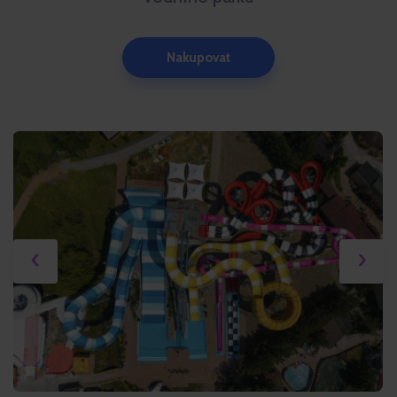
Nakupovat
‹
›