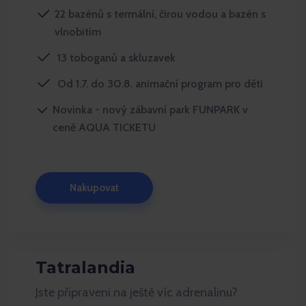
22 bazénů s termální, čirou vodou a bazén s
vlnobitím
13 toboganů a skluzavek
Od 1.7. do 30.8. animační program pro děti
Novinka - nový zábavní park FUNPARK v
ceně AQUA TICKETU
Nakupovat
Tatralandia
Jste připraveni na ještě víc adrenalinu?