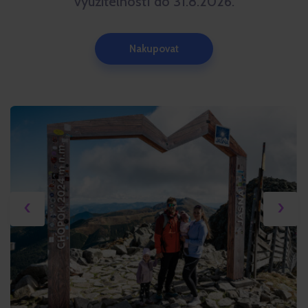
využitelností do 31.8.2026.
Nakupovat
‹
›