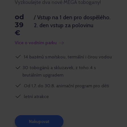
Vyzkoušejte dva nové MEGA tobogany!
od
/ Vstup na 1 den pro dospělého.
39
2. den vstup za polovinu
€
Více o vodním parku
14 bazénů s mořskou, termální i čirou vodou
30 tobogánů a skluzavek, z toho 4 s
brutálním upgradem
Od 1.7. do 30.8. animační program pro děti
letní atrakce
Nakupovat