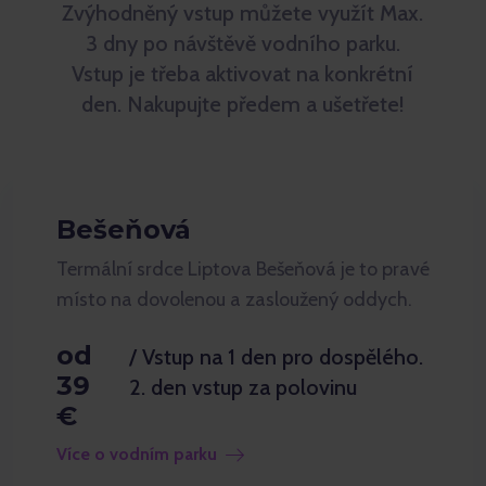
Zvýhodněný vstup můžete využít Max.
3 dny po návštěvě vodního parku.
Vstup je třeba aktivovat na konkrétní
den. Nakupujte předem a ušetřete!
Bešeňová
Termální srdce Liptova Bešeňová je to pravé
místo na dovolenou a zasloužený oddych.
od
/ Vstup na 1 den pro dospělého.
39
2. den vstup za polovinu
€
Více o vodním parku