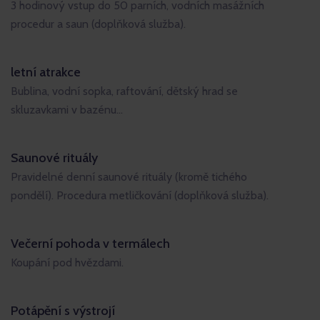
3 hodinový vstup do 50 parních, vodních masážních
procedur a saun (doplňková služba).
letní atrakce
Bublina, vodní sopka, raftování, dětský hrad se
skluzavkami v bazénu…
Saunové rituály
Pravidelné denní saunové rituály (kromě tichého
pondělí). Procedura metličkování (doplňková služba).
Večerní pohoda v termálech
Koupání pod hvězdami.
Potápění s výstrojí