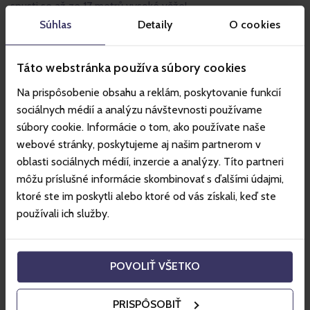
spusti se až ze 17 metrů vysoké věže!
Súhlas
Detaily
O cookies
Speciální noční koupání
Táto webstránka používa súbory cookies
Užijte si v ceně AQUA TICKETU speciální noční koupání s
tobogánováním a nech se roztančit přímo v bazénu! Jen
Na prispôsobenie obsahu a reklám, poskytovanie funkcií
ve vybraných termínech.
sociálnych médií a analýzu návštevnosti používame
súbory cookie. Informácie o tom, ako používate naše
webové stránky, poskytujeme aj našim partnerom v
Wellness & Spa
oblasti sociálnych médií, inzercie a analýzy. Títo partneri
3 hodinový vstup do 21 parních, vodních a masážních
môžu príslušné informácie skombinovať s ďalšími údajmi,
lázní, saun a procedur (doplatková služba).
ktoré ste im poskytli alebo ktoré od vás získali, keď ste
používali ich služby.
letní atrakce
Funny Runny, Bubblecity, Aquapolis, dětské zábavní
POVOLIŤ VŠETKO
hřiště, baby silent zone...
PRISPÔSOBIŤ