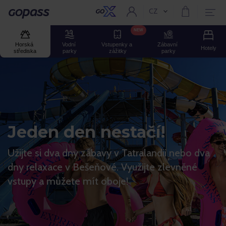
CZ
Aktuální jazyk:
GOPASS
NEW
Horská 
Vodní 
Vstupenky a 
Zábavní 
Hotely
střediska
parky
zážitky
parky
Jeden den nestačí!
Užijte si dva dny zábavy v Tatralandii nebo dva
dny relaxace v Bešeňové. Využijte zlevněné
vstupy a můžete mít oboje!