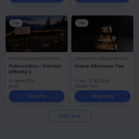
Top
Top
PLAYGROUND BARANČEKOVO, DEMÄNOVSKÁ DOLINA
GRANDHOTEL PRAHA TATRANSKÁ LOMNICA, VYSOKÉ TATRY
Putovní kino – Domácí
Grand Afternoon Tea
příšerky 2
13. srpna 2026
9. Srp - 31. Říj 2026
Jasná
Vysoké Tatry
Více info
Vstupenky
Další akce