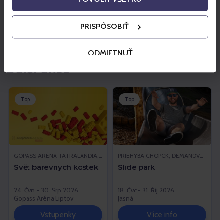
Více informací
PRISPÔSOBIŤ
ODMIETNUŤ
Další akce
Top
Top
GOPASS ARÉNA TATRALANDIA, LIPTOVSKÝ MIKULÁŠ
PRIEHYBA CHOPOK, DEMÄNOVSKÁ DOLINA
Svět barevných kostek
Slide park
24. Čvn - 30. Srp 2026
18. Čvc - 31. Říj 2026
Gopass Aréna Liptov
Jasná
Vstupenky
Více info