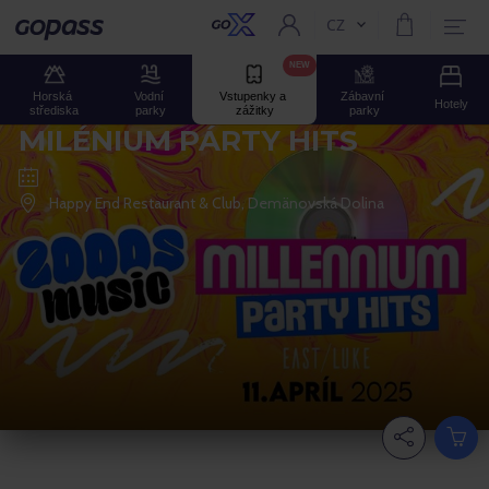
CZ
Aktuální jazyk:
GOPASS
NEW
Horská 
Vodní 
Vstupenky a 
Zábavní 
Hotely
střediska
parky
zážitky
parky
MILÉNIUM PÁRTY HITS
Happy End Restaurant & Club, Demänovská Dolina