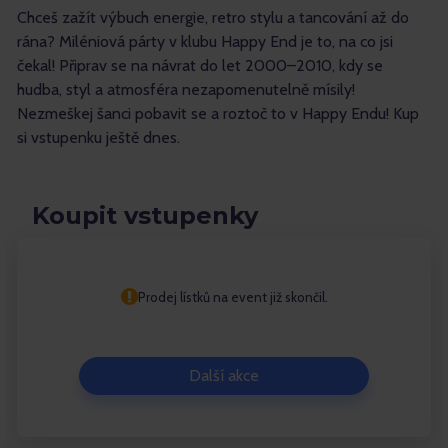
Chceš zažít výbuch energie, retro stylu a tancování až do
rána? Miléniová párty v klubu Happy End je to, na co jsi
čekal! Připrav se na návrat do let 2000–2010, kdy se
hudba, styl a atmosféra nezapomenutelně mísily!
Nezmeškej šanci pobavit se a roztoč to v Happy Endu! Kup
si vstupenku ještě dnes.
Koupit vstupenky
Prodej lístků na event již skončil.
Další akce