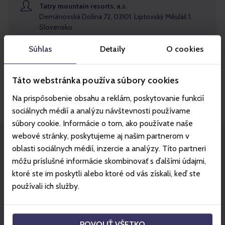
Tatry mountain resorts, a.s.
Demänovská Dolina 72, 03101 Liptovský Mikuláš 1,
Slovensko
IČO: 31560636
Súhlas
Detaily
O cookies
DIČ: 2020428036
IČ DPH: SK2020428036
Email
Táto webstránka používa súbory cookies
tmrvoucher@inviton.sk
Na prispôsobenie obsahu a reklám, poskytovanie funkcií
sociálnych médií a analýzu návštevnosti používame
súbory cookie. Informácie o tom, ako používate naše
webové stránky, poskytujeme aj našim partnerom v
oblasti sociálnych médií, inzercie a analýzy. Títo partneri
Staňte se partnerem Gopassu!
môžu príslušné informácie skombinovať s ďalšími údajmi,
Gopass otevírá dveře externí
ktoré ste im poskytli alebo ktoré od vás získali, keď ste
spolupráci
používali ich služby.
Naším cílem je vytvářet komplexní hodnotu pro návštěvníka – od
zážitků a ubytování až po akce, služby a produkty místních podniků.
Propagujte své akce, služby a zážitky na Gopassu.
POVOLIŤ VŠETKO