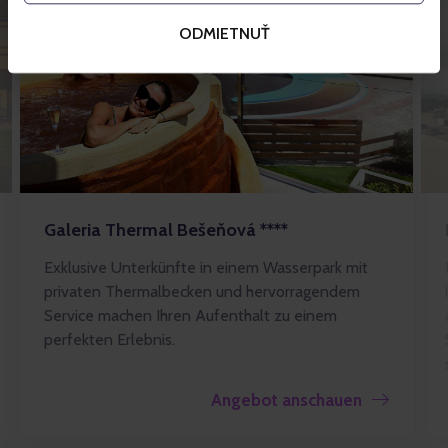
ODMIETNUŤ
Galeria Thermal Bešeňová ****
Exklusive Unterkünfte in einem Wasserpark mit
privaten Thermalbecken und hervorragendem
Service machen Ihren Aufenthalt zu einem
perfekten Erlebnis.
Angebot anschauen