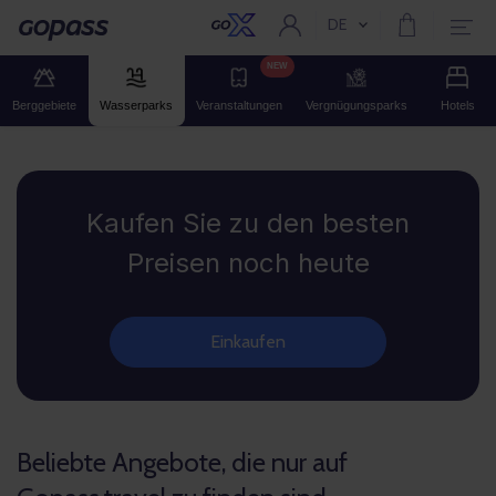
DE
Aktuelle Sprache:
Gopass
NEW
Berggebiete
Wasserparks
Veranstaltungen
Vergnügungsparks
Hotels
Gopass
Kaufen Sie zu den besten
Preisen noch heute
Einkaufen
Beliebte Angebote, die nur auf