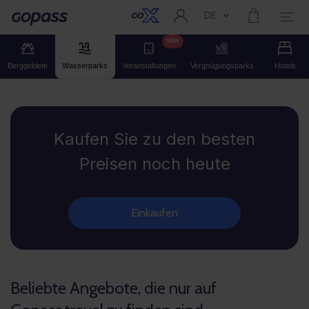
DE
Aktuelle Sprache:
Gopass
NEW
Berggebiete
Wasserparks
Veranstaltungen
Vergnügungsparks
Hotels
Gopass
Kaufen Sie zu den besten
Preisen noch heute
Einkaufen
Beliebte Angebote, die nur auf