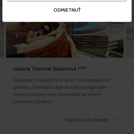
ODMIETNUŤ
Galeria Thermal Bešeňová ****
Exklusive Unterkünfte in einem Wasserpark mit
privaten Thermalbecken und hervorragendem
Service machen Ihren Aufenthalt zu einem
perfekten Erlebnis.
Angebot anschauen