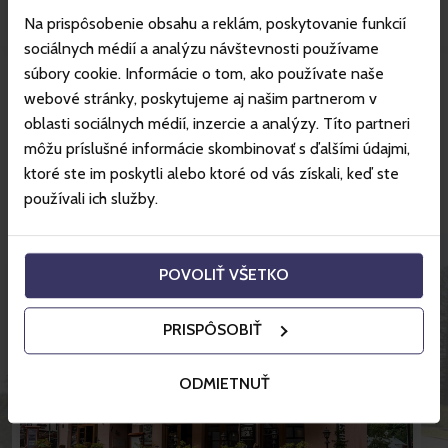
Na prispôsobenie obsahu a reklám, poskytovanie funkcií
sociálnych médií a analýzu návštevnosti používame
súbory cookie. Informácie o tom, ako používate naše
Mehr über das Gebiet
webové stránky, poskytujeme aj našim partnerom v
oblasti sociálnych médií, inzercie a analýzy. Títo partneri
môžu príslušné informácie skombinovať s ďalšími údajmi,
Tolle Hotelpreise mit Gopass.
ktoré ste im poskytli alebo ktoré od vás získali, keď ste
používali ich služby.
POVOLIŤ VŠETKO
PRISPÔSOBIŤ
ODMIETNUŤ