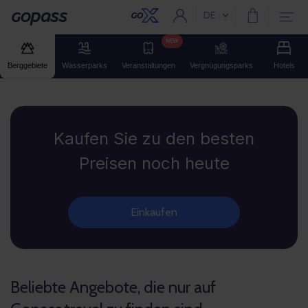
DE
Aktuelle Sprache:
Gopass
NEW
Berggebiete
Wasserparks
Veranstaltungen
Vergnügungsparks
Hotels
Gopass
Kaufen Sie zu den besten
Preisen noch heute
Einkaufen
Beliebte Angebote, die nur auf