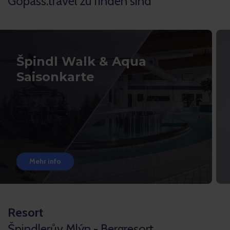
Gopass.travel zu finden sind
Špindl Walk & Aqua
Saisonkarte
Mehr info
Resort
Špindlerův Mlýn - Bergresort