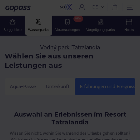
DE
Aktuelle Sprache:
Gopass
NEW
Berggebiete
Wasserparks
Veranstaltungen
Vergnügungsparks
Hotels
Vodný park Tatralandia
Wählen Sie aus unseren
Leistungen aus
Aqua-Pässe
Unterkunft
Erfahrungen und Ereignisse
Auswahl an Erlebnissen im Resort
Tatralandia
Wissen Sie nicht, wohin Sie während des Urlaubs gehen sollten?
Wir haben für Sie einige Tipps, die Ihnen gefallen werden – von