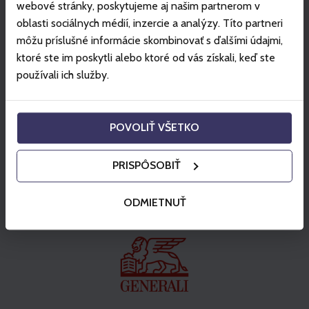
den Wasserrutschen!
webové stránky, poskytujeme aj našim partnerom v
oblasti sociálnych médií, inzercie a analýzy. Títo partneri
Angebot anschauen
môžu príslušné informácie skombinovať s ďalšími údajmi,
ktoré ste im poskytli alebo ktoré od vás získali, keď ste
používali ich služby.
Partner
POVOLIŤ VŠETKO
PRISPÔSOBIŤ
ODMIETNUŤ