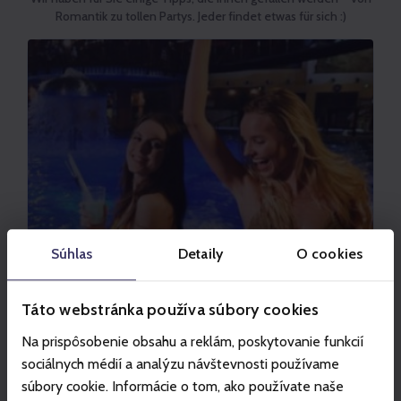
Romantik zu tollen Partys. Jeder findet etwas für sich :)
Súhlas
Detaily
O cookies
VODNÝ PARK TATRALANDIA
Táto webstránka používa súbory cookies
Tropische Nacht in Tatralandia
Na prispôsobenie obsahu a reklám, poskytovanie funkcií
Erlebe eine Sommerparty in den Pools und
sociálnych médií a analýzu návštevnosti používame
unvergesslichen nächtlichen Adrenalinspaß auf
súbory cookie. Informácie o tom, ako používate naše