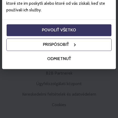
ktoré ste im poskytli alebo ktoré od vás získali, keď ste
používali ich služby.
POVOLIŤ VŠETKO
PRISPÔSOBIŤ
ODMIETNUŤ
Gopass Cashback
B2B Partnerek
Ügyfélszolgálati központ
Kereskedelmi feltételek és adatvédelem
Cookies