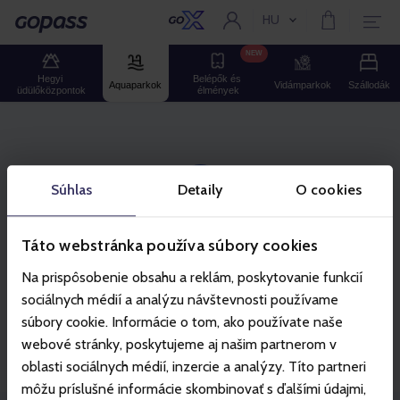
HU
Aktuális nyelv:
Gopass
NEW
Hegyi 
Belépők és 
Aquaparkok
Vidámparkok
Szállodák
üdülőközpontok
élmények
Súhlas
Detaily
O cookies
A kosár üres
Táto webstránka používa súbory cookies
Na prispôsobenie obsahu a reklám, poskytovanie funkcií
sociálnych médií a analýzu návštevnosti používame
If you left any Gopass products in the shopping
súbory cookie. Informácie o tom, ako používate naše
basket last time, please log in to your account.
webové stránky, poskytujeme aj našim partnerom v
oblasti sociálnych médií, inzercie a analýzy. Títo partneri
môžu príslušné informácie skombinovať s ďalšími údajmi,