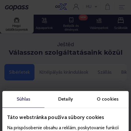
HU
Aktuális nyelv:
Gopass
NEW
Hegyi 
Belépők és 
Aquaparkok
Vidámparkok
Szállodák
üdülőközpontok
élmények
Ještěd
Válasszon szolgáltatásaink közül
Síbérletek
Kötélpályás kirándulások
Szállás
Bike
Kattintson a termékére
Súhlas
Detaily
O cookies
Táto webstránka používa súbory cookies
Szezonális
Na prispôsobenie obsahu a reklám, poskytovanie funkcií