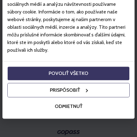
sociálnych médií a analýzu návštevnosti používame
Kiválaszt
súbory cookie. Informácie o tom, ako používate naše
webové stránky, poskytujeme aj našim partnerom v
Kiválaszt
oblasti sociálnych médií, inzercie a analýzy. Títo partneri
môžu príslušné informácie skombinovať s ďalšími údajmi,
ktoré ste im poskytli alebo ktoré od vás získali, keď ste
používali ich služby.
Kosárba helyez
POVOLIŤ VŠETKO
PRISPÔSOBIŤ
ODMIETNUŤ