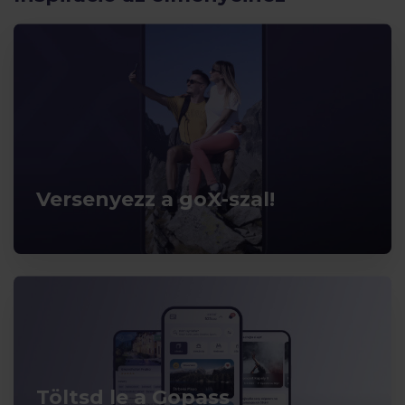
Versenyezz a goX-szal!
Töltsd le a Gopass