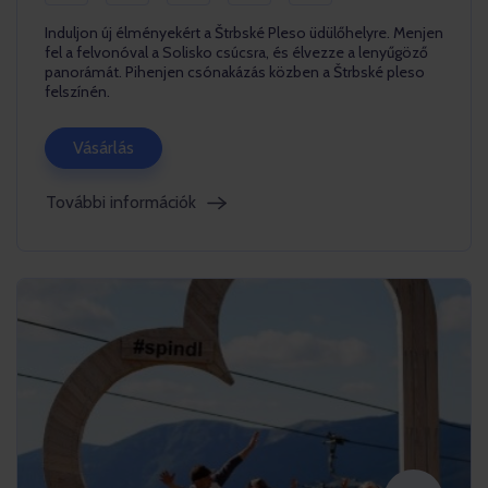
Induljon új élményekért a Štrbské Pleso üdülőhelyre. Menjen
fel a felvonóval a Solisko csúcsra, és élvezze a lenyűgöző
panorámát. Pihenjen csónakázás közben a Štrbské pleso
felszínén.
Vásárlás
További információk