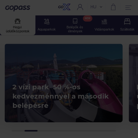
HU
Aktuális nyelv:
Gopass
NEW
Hegyi 
Belépők és 
Aquaparkok
Vidámparkok
Szállodák
üdülőközpontok
élmények
2 vízi park 50 %-os
kedvezménnyel a második
belépésre