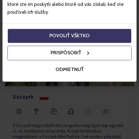
ktoré ste im poskytli alebo ktoré od vás získali, keď ste
používali ich služby.
POVOLIŤ VŠETKO
PRISPÔSOBIŤ
ODMIETNUŤ
Szczyrk
A Szczyrk hegyi üdülőhely Lengyelország egyik legnagyobb
sí- és kerékpáros központja. A nyári kínálatában
megtalálható a Szczyrk Bike Park by Trek enduro pályákkal,