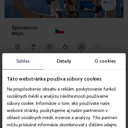
Špindlerův
Mlýn
A Krkonoše szívében fekvő üdülőközpont nyáron is
Súhlas
Detaily
O cookies
változatos kikapcsolódási lehetőségeket kínál. Túrázás,
kerékpározás, adrenalindús élmények és rengeteg
szórakozás a legkisebbek számára is. A nyári hónapokban
Táto webstránka používa súbory cookies
felvonó közlekedik a Medvědín csúcsra, valamint a Svatý
Petr területen a Na Pláň felvonó.
Na prispôsobenie obsahu a reklám, poskytovanie funkcií
sociálnych médií a analýzu návštevnosti používame
Vásárlás
súbory cookie. Informácie o tom, ako používate naše
webové stránky, poskytujeme aj našim partnerom v
További információk
oblasti sociálnych médií, inzercie a analýzy. Títo partneri
môžu príslušné informácie skombinovať s ďalšími údajmi,