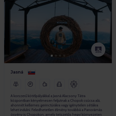
Jasná
A korszerű kötélpályákkal a Jasná Alacsony Tátra
központban kényelmesen feljutnak a Chopok csúcsa alá,
ahonnét kellemes gerinctúrákra vagy igénytelen sétákra
lehet indulni. Feledhetetlen élmény továbbá a Panorámás
ösvény is Chopokon, amely tetszetős hegyi környezeten