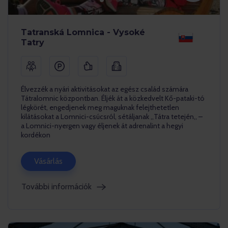
Tatranská Lomnica - Vysoké
Tatry
Élvezzék a nyári aktivitásokat az egész család számára
Tátralomnic központban. Éljék át a közkedvelt Kő-pataki-tó
légkörét, engedjenek meg maguknak felejthetetlen
kilátásokat a Lomnici-csúcsról, sétáljanak ,,Tátra tetején,, –
a Lomnici-nyergen vagy éljenek át adrenalint a hegyi
kordékon
Vásárlás
További információk