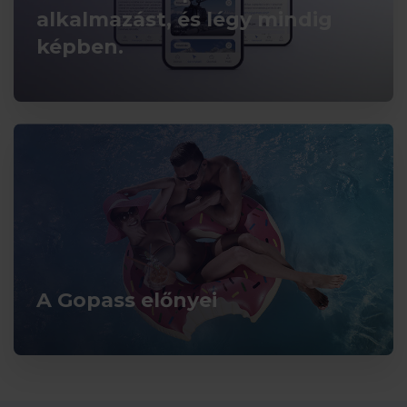
alkalmazást, és légy mindig
képben.
A Gopass előnyei