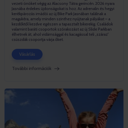
vezeti önöket végig az Alacsony Tátra gerincén. 2026 nyara
Jasnába érdekes újdonságokat is hoz. Az adrenalin és hegyi
kerékpározás imádói az új Bike Park Jasnában találnak a
magukéra, amely minden szinthez nyújtanak pályákat – a
kezdőktől kezdve egészen a tapasztalt bikerekig. Családok
valamint baráti csoportok szórakozást az új Slide Parkban
élhetnek át, ahol vidámsággal és kacagással teli „száraz”
csúszdák csoportja várja őket.
Vásárlás
További információk