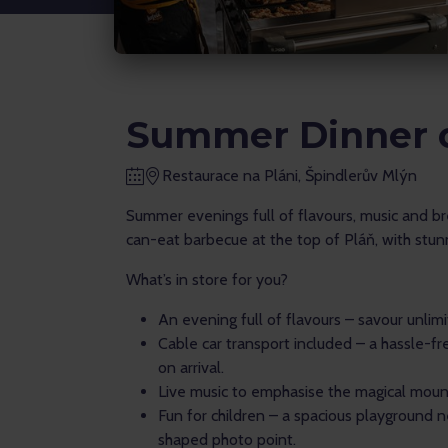
Summer Dinner 
Restaurace na Pláni, Špindlerův Mlýn
Summer evenings full of flavours, music and br
can-eat barbecue at the top of Pláň, with stun
What’s in store for you?
An evening full of flavours – savour unlimit
Cable car transport included – a hassle-f
on arrival.
Live music to emphasise the magical mou
Fun for children – a spacious playground n
shaped photo point.