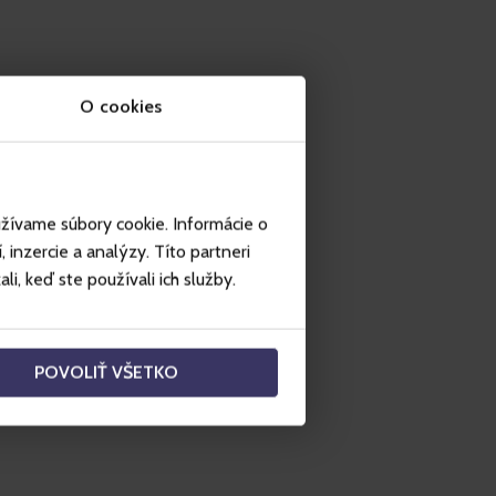
O cookies
užívame súbory cookie. Informácie o
inzercie a analýzy. Títo partneri
i, keď ste používali ich služby.
POVOLIŤ VŠETKO