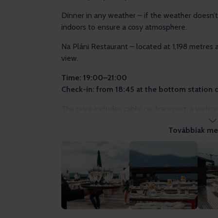
Dinner in any weather – if the weather doesn’
indoors to ensure a cosy atmosphere.
Na Pláni Restaurant – located at 1,198 metres 
view.
Time: 19:00–21:00
Check-in: from 18:45 at the bottom station o
The price includes cable car transport, a welco
included. Children up to 6 years – free of charg
Továbbiak me
Terms and Conditions