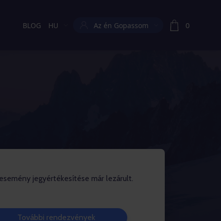
0
BLOG
HU
Az én Gopassom
Aktuális nyelv:
esemény jegyértékesítése már lezárult.
További rendezvények