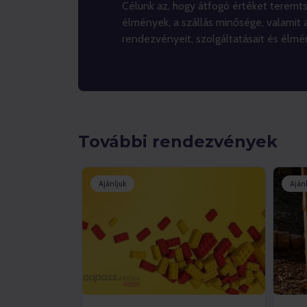
Célunk az, hogy átfogó értéket teremt
élmények, a szállás minősége, valamit 
rendezvényeit, szolgáltatásait és élmé
További rendezvények
Ajánljuk
Ajánl