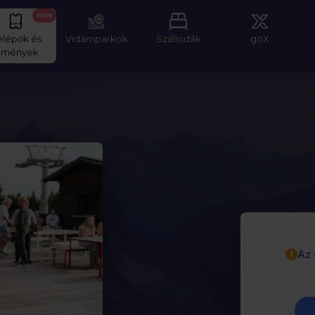
NEW
elépők és
Vidámparkok
Szállodák
goX
lmények
Az 