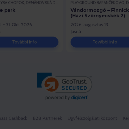
PRIEHYBA CHOPOK, DEMÄNOVSKÁ DOLINA
de park
Vándormozgó – Finnick
(Házi Szörnyecskék 2)
úl. - 31. Okt. 2026
2026. augusztus 13.
á
Jasná
További info
További info
ass Cashback
B2B Partnerek
Ügyfélszolgálati központ
Ke