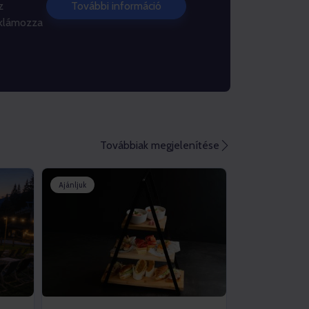
z
További információ
eklámozza
Továbbiak megjelenítése
Ajánljuk