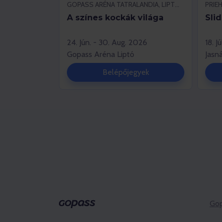
GOPASS ARÉNA TATRALANDIA, LIPTOVSKÝ MIKULÁŠ
A színes kockák világa
Sli
24. Jún. - 30. Aug. 2026
18. J
Gopass Aréna Liptó
Jasn
Belépőjegyek
Gop