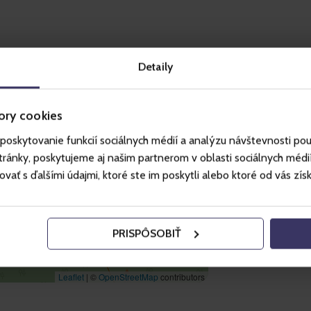
Detaily
ory cookies
poskytovanie funkcií sociálnych médií a analýzu návštevnosti po
ánky, poskytujeme aj našim partnerom v oblasti sociálnych médií, 
ť s ďalšími údajmi, ktoré ste im poskytli alebo ktoré od vás získal
PRISPÔSOBIŤ
Leaflet
|
©
OpenStreetMap
contributors