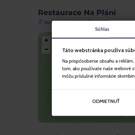
Restaurace Na Pláni
Restaurace na Pláni, Špindlerův Mlýn
Súhlas
+
−
Táto webstránka používa súb
Na prispôsobenie obsahu a reklám, 
tom, ako používate naše webové str
môžu príslušné informácie skombinova
ODMIETNUŤ