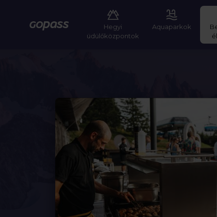
Hegyi
Aquaparkok
B
Gopass
üdülőközpontok
é