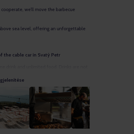
t cooperate, we’ll move the barbecue
above sea level, offering an unforgettable
f the cable car in Svatý Petr
me drink and unlimited food. Drinks are not
e.
gjelenítése