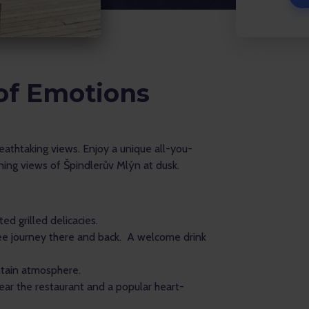
of Emotions
eathtaking views. Enjoy a unique all-you-
ning views of Špindlerův Mlýn at dusk.
ed grilled delicacies.
ree journey there and back. A welcome drink
ntain atmosphere.
ear the restaurant and a popular heart-