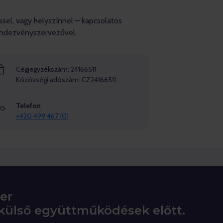
sel, vagy helyszínnel – kapcsolatos
rendezvényszervezővel.
Cégjegyzékszám: 24166511
Közösségi adószám: CZ24166511
Telefon
+420 499 467 101
er
 külső együttműködések előtt.