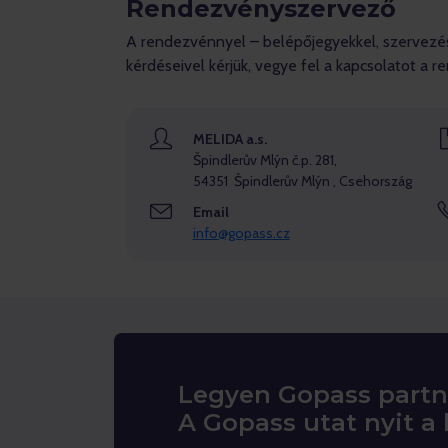
Rendezvényszervező
A rendezvénnyel – belépőjegyekkel, szervezés
kérdéseivel kérjük, vegye fel a kapcsolatot a 
MELIDA a.s.
Špindlerův Mlýn č.p. 281,
54351 Špindlerův Mlýn , Csehország
Email
info@gopass.cz
Legyen Gopass partn
A Gopass utat nyit a