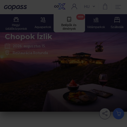
HU
Aktuális nyelv:
Gopass
NEW
Hegyi 
Belépők és 
Aquaparkok
Vidámparkok
Szállodák
üdülőközpontok
élmények
Chopok Ízlik
2026. augusztus 15.
Reštaurácia Rotunda