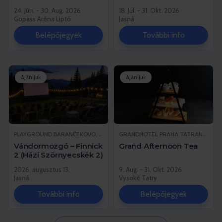
24. Jún. - 30. Aug. 2026
18. Júl. - 31. Okt. 2026
Gopass Aréna Liptó
Jasná
Belépőjegyek
További info
Ajánljuk
Ajánljuk
PLAYGROUND BARANČEKOVO, DEMÄNOVSKÁ DOLINA
GRANDHOTEL PRAHA TATRANSKÁ LOMNICA, VYSOKÉ TATRY
Vándormozgó – Finnick
Grand Afternoon Tea
2 (Házi Szörnyecskék 2)
2026. augusztus 13.
9. Aug. - 31. Okt. 2026
Jasná
Vysoké Tatry
További info
Belépőjegyek