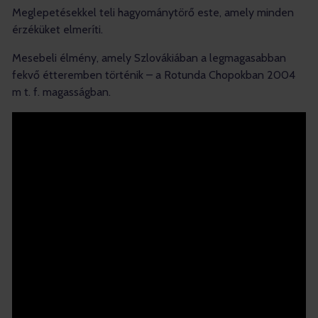
Meglepetésekkel teli hagyománytörő este, amely minden
érzéküket elmeríti.
M
esebeli élmény, amely Szlovákiában a legmagasabban
fekvő étteremben történik – a Rotunda Chopokban 2004
m t. f. magasságban.