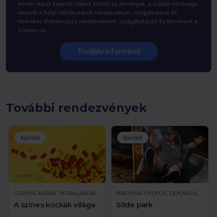
ennek részét képezik többek között az élmények, a szállás minősége,
valamit a helyi vállalkozások rendezvényei, szolgáltatásai és
termékei. Reklámozza rendezvényeit, szolgáltatásait és élményeit a
Gopass-on.
További információ
További rendezvények
Ajánljuk
Ajánljuk
GOPASS ARÉNA TATRALANDIA, LIPTOVSKÝ MIKULÁŠ
PRIEHYBA CHOPOK, DEMÄNOVSKÁ DOLINA
A színes kockák világa
Slide park