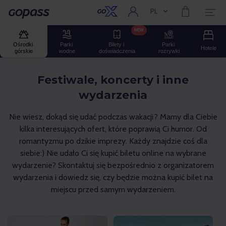
PL
Aktualny język:
Gopass
NEW
Ośrodki 
Parki 
Bilety i 
Parki 
Hotele
górskie
wodne
doświadczenia
rozrywki
Festiwale, koncerty i inne
wydarzenia
Nie wiesz, dokąd się udać podczas wakacji? Mamy dla Ciebie
kilka interesujących ofert, które poprawią Ci humor. Od
romantyzmu po dzikie imprezy. Każdy znajdzie coś dla
siebie:) Nie udało Ci się kupić biletu online na wybrane
wydarzenie? Skontaktuj się bezpośrednio z organizatorem
wydarzenia i dowiedz się, czy będzie można kupić bilet na
miejscu przed samym wydarzeniem.