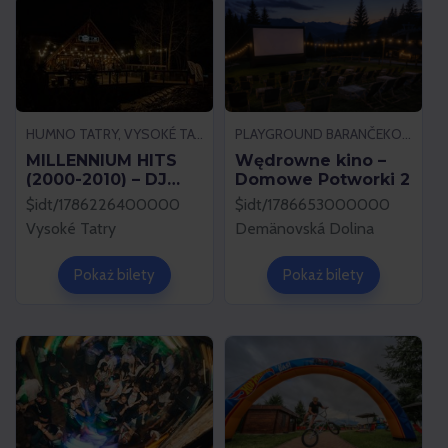
HUMNO TATRY, VYSOKÉ TATRY
PLAYGROUND BARANČEKOVO, DEMÄNOVSKÁ DOLINA
MILLENNIUM HITS
Wędrowne kino –
(2000-2010) – DJ
Domowe Potworki 2
VIRUS
$idt/1786226400000
$idt/1786653000000
Vysoké Tatry
Demänovská Dolina
Pokaż bilety
Pokaż bilety