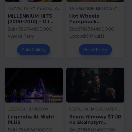
HUMNO TATRY, VYSOKÉ TATRY
TATRALANDIA, LIPTOVSKÝ MIKULÁŠ
MILLENNIUM HITS
Hot Wheels
(2000-2010) – DJ
Pumptrack
VIRUS
Tatralandia
$idt/1786744800000
$idt/1786784400000
Vysoké Tatry
Liptovský Mikuláš
Pokaż bilety
Pokaż bilety
LEGENDIA, CHORZÓW
REŠTAURÁCIA SKALNATÉ PLESO, VYSOKÉ TATRY
Legendia At Night
Seans filmowy ŠTÚR
PLUS
na Skalnatym
Jeziorze
$idt/1786816800000
$idt/1786820400000