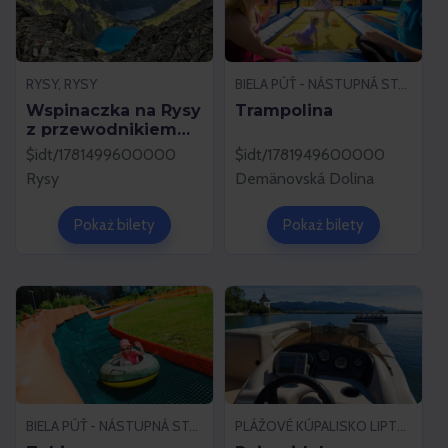
RYSY, RYSY
BIELA PÚŤ - NÁSTUPNÁ STANICA LANOVKY, DEMÄNOVSKÁ DOLINA
Wspinaczka na Rysy
Trampolina
z przewodnikiem
górskim
$idt/1781499600000
$idt/1781949600000
Rysy
Demänovská Dolina
Pokaż bilety
Pokaż bilety
BIELA PÚŤ - NÁSTUPNÁ STANICA LANOVKY, DEMÄNOVSKÁ DOLINA
PLÁŽOVÉ KÚPALISKO LIPTOVSKÝ TRNOVEC, LIPTOVSKÝ TRNOVEC