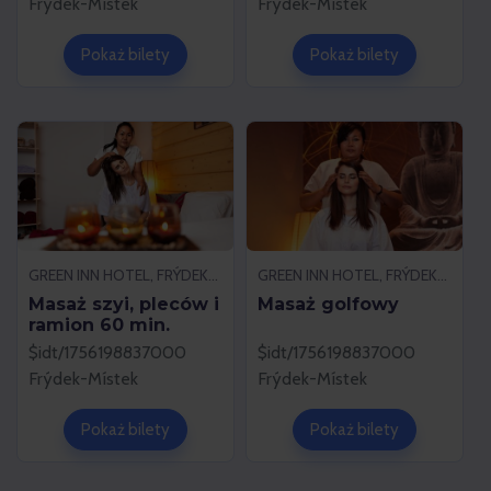
Frýdek-Místek
Frýdek-Místek
Pokaż bilety
Pokaż bilety
GREEN INN HOTEL, FRÝDEK-MÍSTEK
GREEN INN HOTEL, FRÝDEK-MÍSTEK
Masaż szyi, pleców i
Masaż golfowy
ramion 60 min.
$idt/1756198837000
$idt/1756198837000
Frýdek-Místek
Frýdek-Místek
Pokaż bilety
Pokaż bilety