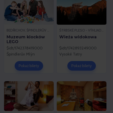
BEDŘICHOV, ŠPINDLERŮV MLÝN
ŠTRBSKÉ PLESO - VÝHLIADKA, VYSOKÉ TATRY
Muzeum klocków
Wieża widokowa
LEGO
$idt/1742378419000
$idt/1742893249000
Špindlerův Mlýn
Vysoké Tatry
Pokaż bilety
Pokaż bilety