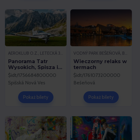
AEROKLUB O.Z., LETECKÁ 37, 052 01 SPIŠSKÁ NOVÁ VES
VODNÝ PARK BEŠEŇOVÁ, BEŠEŇOVÁ
Panorama Tatr
Wieczorny relaks w
Wysokich, Spisza i
termach
okolic
$idt/1756684800000
$idt/1761073200000
Spišská Nová Ves
Bešeňová
Pokaż bilety
Pokaż bilety