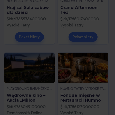
HOTEL AUTIS, VYSOKÉ TATRY
GRANDHOTEL PRAHA TATRANSKÁ LOMNICA, VYSOKÉ TATRY
Hraj sa! Sala zabaw
Grand Afternoon
dla dzieci
Tea
$idt/1785578400000
$idt/1786017600000
Vysoké Tatry
Vysoké Tatry
Pokaż bilety
Pokaż bilety
PLAYGROUND BARANČEKOVO, DEMÄNOVSKÁ DOLINA
HUMNO TATRY, VYSOKÉ TATRY
Wędrowne kino –
Fondue mięsne w
Akcja „Milion”
restauracji Humno
$idt/1786049100000
$idt/1786122000000
Demänovská Dolina
Vysoké Tatry