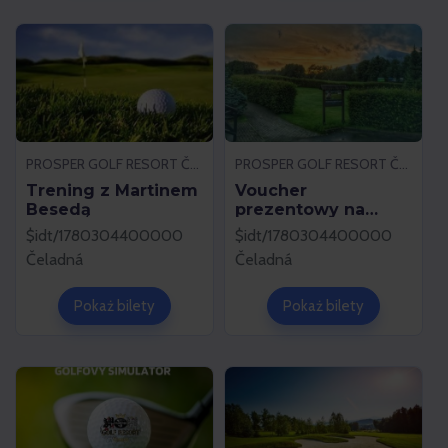
PROSPER GOLF RESORT ČELADNÁ
PROSPER GOLF RESORT ČELADNÁ
Trening z Martinem
Voucher
Besedą
prezentowy na
usługi w resorcie
$idt/1780304400000
$idt/1780304400000
Čeladná
Čeladná
Pokaż bilety
Pokaż bilety