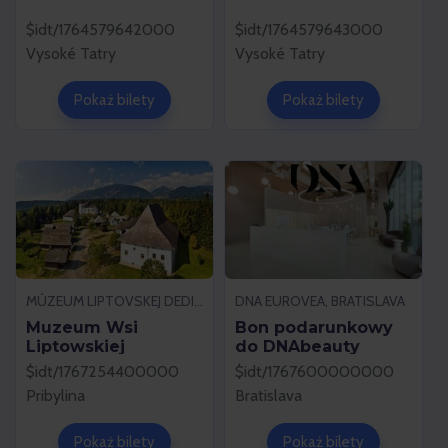
$idt/1764579642000
$idt/1764579643000
Vysoké Tatry
Vysoké Tatry
Pokaż bilety
Pokaż bilety
MÚZEUM LIPTOVSKEJ DEDINY, PRIBYLINA
DNA EUROVEA, BRATISLAVA
Muzeum Wsi
Bon podarunkowy
Liptowskiej
do DNAbeauty
$idt/1767254400000
$idt/1767600000000
Pribylina
Bratislava
Pokaż bilety
Pokaż bilety