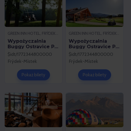
GREEN INN HOTEL, FRÝDEK-MÍSTEK
GREEN INN HOTEL, FRÝDEK-MÍSTEK
Wypożyczalnia
Wypożyczalnia
Buggy Ostravice Po
Buggy Ostravice Po
- Nd - 18 dołków
- Nd - 9 dołków
$idt/1772344800000
$idt/1772344800000
Frýdek-Místek
Frýdek-Místek
Pokaż bilety
Pokaż bilety