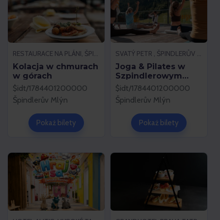
RESTAURACE NA PLÁNI, ŠPINDLERŮV MLÝN
SVATÝ PETR , ŠPINDLERŮV MLÝN
Kolacja w chmurach
Joga & Pilates w
w górach
Szpindlerowym
Młynie
$idt/1784401200000
$idt/1784401200000
Špindlerův Mlýn
Špindlerův Mlýn
Pokaż bilety
Pokaż bilety