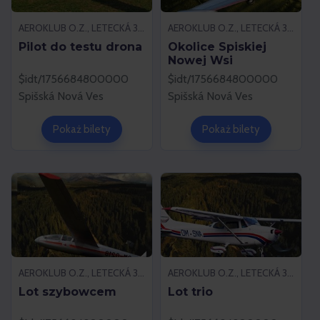
AEROKLUB O.Z., LETECKÁ 37, 052 01 SPIŠSKÁ NOVÁ VES
AEROKLUB O.Z., LETECKÁ 37, 052 01 SPIŠSKÁ NOVÁ VES
Pilot do testu drona
Okolice Spiskiej
Nowej Wsi
$idt/1756684800000
$idt/1756684800000
Spišská Nová Ves
Spišská Nová Ves
Pokaż bilety
Pokaż bilety
AEROKLUB O.Z., LETECKÁ 37, 052 01 SPIŠSKÁ NOVÁ VES
AEROKLUB O.Z., LETECKÁ 37, 052 01 SPIŠSKÁ NOVÁ VES
Lot szybowcem
Lot trio