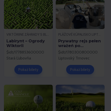
VIKTÓRIINE ZÁHRADY S BLUDISKOM ČERTOVA SKALA, STARÁ ĽUBOVŇA
PLÁŽOVÉ KÚPALISKO LIPTOVSKÝ TRNOVEC, LIPTOVSKÝ TRNOVEC
Labirynt – Ogrody
Prywatny rejs pełen
Wiktorii
wrażeń po
Liptovskej Marze
$idt/1778853600000
$idt/1780300800000
Stará Ľubovňa
Liptovský Trnovec
Pokaż bilety
Pokaż bilety