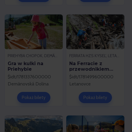
PRIEHYBA CHOPOK, DEMÄNOVSKÁ DOLINA
FERRATA HZS KYSEĽ, LETANOVCE
Gra w kulki na
Na Ferracie z
Priehybie
przewodnikiem
górskim
$idt/1781337600000
$idt/1781499600000
Demänovská Dolina
Letanovce
Pokaż bilety
Pokaż bilety