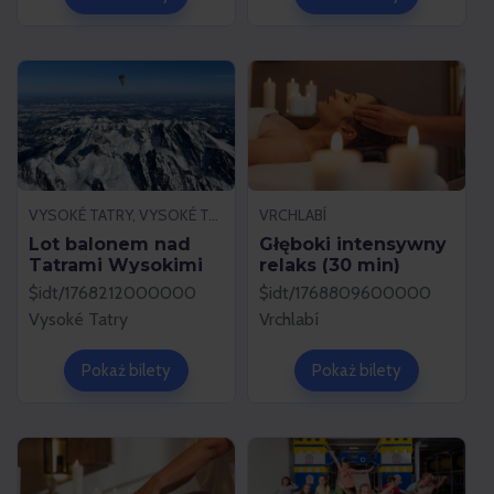
VYSOKÉ TATRY, VYSOKÉ TATRY
VRCHLABÍ
Lot balonem nad
Głęboki intensywny
Tatrami Wysokimi
relaks (30 min)
$idt/1768212000000
$idt/1768809600000
Vysoké Tatry
Vrchlabí
Pokaż bilety
Pokaż bilety