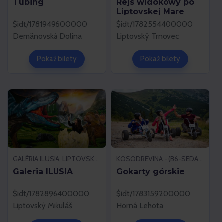
Tubing
Rejs widokowy po
Liptovskej Mare
$idt/1781949600000
$idt/1782554400000
Demänovská Dolina
Liptovský Trnovec
Pokaż bilety
Pokaż bilety
GALÉRIA ILUSIA, LIPTOVSKÝ MIKULÁŠ
KOSODREVINA - (B6-SEDAČKA), HORNÁ LEHOTA
Galeria ILUSIA
Gokarty górskie
$idt/1782896400000
$idt/1783159200000
Liptovský Mikuláš
Horná Lehota