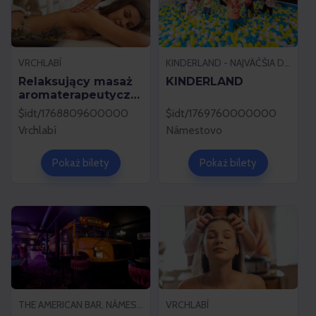
VRCHLABÍ
KINDERLAND - NAJVÄČŠIA DETSKÁ IZBA, NÁMESTOVO
Relaksujący masaż
KINDERLAND
aromaterapeutyczn
y (30 min)
$idt/1768809600000
$idt/1769760000000
Vrchlabí
Námestovo
Pokaż bilety
Pokaż bilety
THE AMERICAN BAR, NÁMESTOVO
VRCHLABÍ