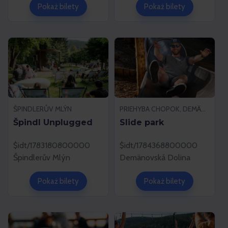
Pokaż bilety
Pokaż bilety
ŠPINDLERŮV MLÝN
PRIEHYBA CHOPOK, DEMÄNOVSKÁ DOLINA
Špindl Unplugged
Slide park
$idt/1783180800000
$idt/1784368800000
Špindlerův Mlýn
Demänovská Dolina
Pokaż bilety
Pokaż bilety