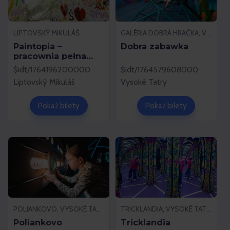
LIPTOVSKÝ MIKULÁŠ
GALÉRIA DOBRÁ HRAČKA, VYSOKÉ TATRY
Paintopia –
Dobra zabawka
pracownia pełna
wrażeń
$idt/1764196200000
$idt/1764579608000
Liptovský Mikuláš
Vysoké Tatry
Pokaż bilety
Pokaż bilety
POLIANKOVO, VYSOKÉ TATRY
TRICKLANDIA, VYSOKÉ TATRY
Poliankovo
Tricklandia