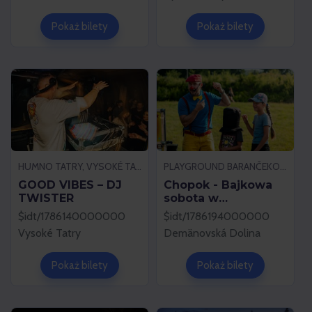
Pokaż bilety
Pokaż bilety
HUMNO TATRY, VYSOKÉ TATRY
PLAYGROUND BARANČEKOVO, DEMÄNOVSKÁ DOLINA
GOOD VIBES – DJ
Chopok - Bajkowa
TWISTER
sobota w
Barančekove
$idt/1786140000000
$idt/1786194000000
Vysoké Tatry
Demänovská Dolina
Pokaż bilety
Pokaż bilety