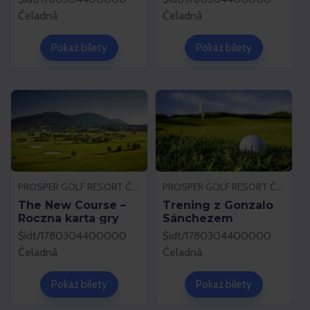
Čeladná
Čeladná
Pokaż bilety
Pokaż bilety
PROSPER GOLF RESORT ČELADNÁ
PROSPER GOLF RESORT ČELADNÁ
The New Course –
Trening z Gonzalo
Roczna karta gry
Sánchezem
$idt/1780304400000
$idt/1780304400000
Čeladná
Čeladná
Pokaż bilety
Pokaż bilety