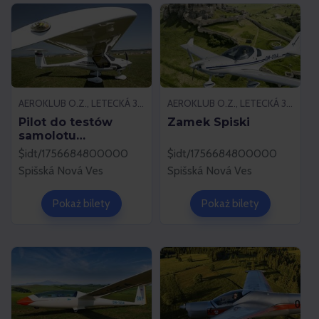
AEROKLUB O.Z., LETECKÁ 37, 052 01 SPIŠSKÁ NOVÁ VES
AEROKLUB O.Z., LETECKÁ 37, 052 01 SPIŠSKÁ NOVÁ VES
Pilot do testów
Zamek Spiski
samolotu
silnikowego
$idt/1756684800000
$idt/1756684800000
Spišská Nová Ves
Spišská Nová Ves
Pokaż bilety
Pokaż bilety