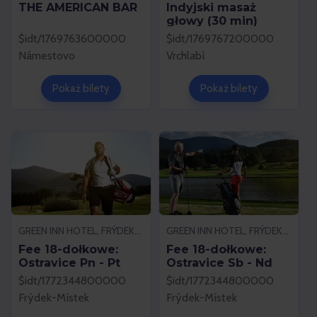
THE AMERICAN BAR
Indyjski masaż
głowy (30 min)
$idt/1769763600000
$idt/1769767200000
Námestovo
Vrchlabí
Pokaż bilety
Pokaż bilety
GREEN INN HOTEL, FRÝDEK-MÍSTEK
GREEN INN HOTEL, FRÝDEK-MÍSTEK
Fee 18-dołkowe:
Fee 18-dołkowe:
Ostravice Pn - Pt
Ostravice Sb - Nd
$idt/1772344800000
$idt/1772344800000
Frýdek-Místek
Frýdek-Místek