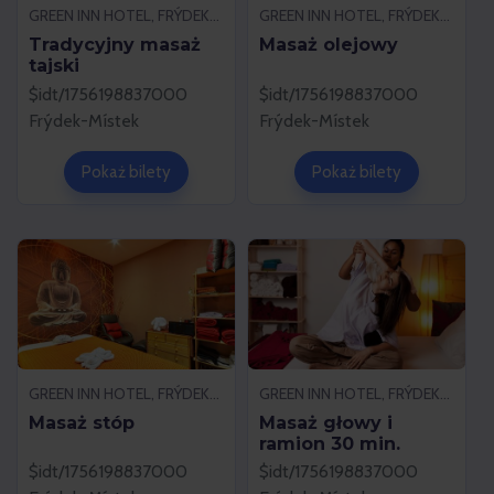
GREEN INN HOTEL, FRÝDEK-MÍSTEK
GREEN INN HOTEL, FRÝDEK-MÍSTEK
Tradycyjny masaż
Masaż olejowy
tajski
$idt/1756198837000
$idt/1756198837000
Frýdek-Místek
Frýdek-Místek
Pokaż bilety
Pokaż bilety
GREEN INN HOTEL, FRÝDEK-MÍSTEK
GREEN INN HOTEL, FRÝDEK-MÍSTEK
Masaż stóp
Masaż głowy i
ramion 30 min.
$idt/1756198837000
$idt/1756198837000