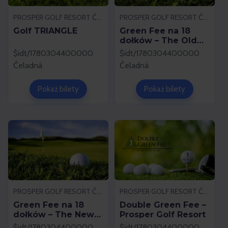
PROSPER GOLF RESORT ČELADNÁ
PROSPER GOLF RESORT ČELADNÁ
Golf TRIANGLE
Green Fee na 18
dołków – The Old
Cours
$idt/1780304400000
$idt/1780304400000
Čeladná
Čeladná
Pokaż bilety
Pokaż bilety
PROSPER GOLF RESORT ČELADNÁ
PROSPER GOLF RESORT ČELADNÁ
Green Fee na 18
Double Green Fee –
dołków – The New
Prosper Golf Resort
Course
$idt/1780304400000
$idt/1780304400000