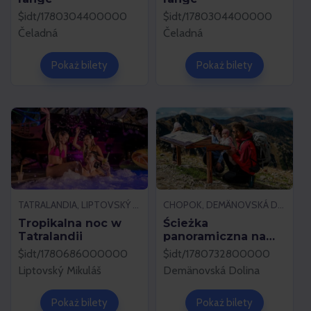
$idt/1780304400000
$idt/1780304400000
Čeladná
Čeladná
Pokaż bilety
Pokaż bilety
TATRALANDIA, LIPTOVSKÝ MIKULÁŠ
CHOPOK, DEMÄNOVSKÁ DOLINA
Tropikalna noc w
Ścieżka
Tatralandii
panoramiczna na
Chopoku
$idt/1780686000000
$idt/1780732800000
Liptovský Mikuláš
Demänovská Dolina
Pokaż bilety
Pokaż bilety