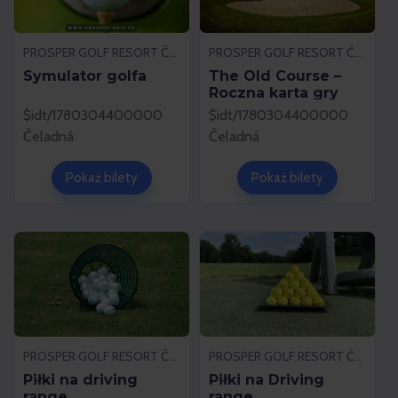
PROSPER GOLF RESORT ČELADNÁ
PROSPER GOLF RESORT ČELADNÁ
Symulator golfa
The Old Course –
Roczna karta gry
$idt/1780304400000
$idt/1780304400000
Čeladná
Čeladná
Pokaż bilety
Pokaż bilety
PROSPER GOLF RESORT ČELADNÁ
PROSPER GOLF RESORT ČELADNÁ
Piłki na driving
Piłki na Driving
range
range