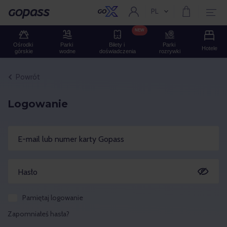
PL
Aktualny język:
Gopass
NEW
Ośrodki 
Parki 
Bilety i 
Parki 
Hotele
górskie
wodne
doświadczenia
rozrywki
Powrót
Logowanie
E-mail lub numer karty Gopass
Hasło
Pamiętaj logowanie
Zapomniałeś hasła?