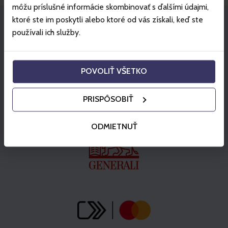
môžu príslušné informácie skombinovať s ďalšími údajmi,
ktoré ste im poskytli alebo ktoré od vás získali, keď ste
používali ich služby.
Partner
POVOLIŤ VŠETKO
PRISPÔSOBIŤ
ODMIETNUŤ