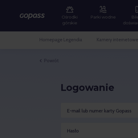
Ośrodki
Parki wodne
Bil
Gopass
górskie
doświa
Homepage Legendia
Kamery internetow
Powrót
Logowanie
E-mail lub numer karty Gopass
Hasło