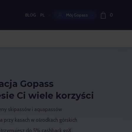
BLOG
PL
Mój Gopass
0
Aktualny język:
racja Gopass
sie Ci wiele korzyści
eny skipassów i aquapassów
a przy kasach w ośrodkach górskich
otrzymujesz do 5% cashback goX