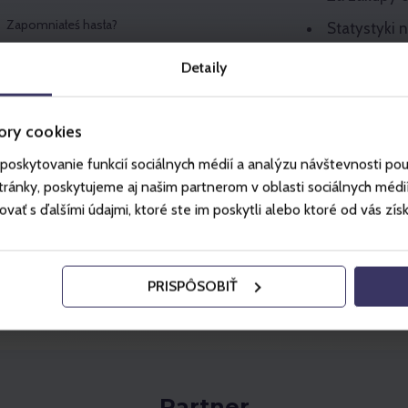
Zapomniałeś hasła?
Statystyki n
Uzyskaj do 
Detaily
online
ory cookies
poskytovanie funkcií sociálnych médií a analýzu návštevnosti po
Rejestra
ánky, poskytujeme aj našim partnerom v oblasti sociálnych médií, 
ť s ďalšími údajmi, ktoré ste im poskytli alebo ktoré od vás získal
PRISPÔSOBIŤ
Partner