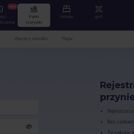
NEW
ety i
Parki
Hotele
goX
dczenia
rozrywki
e
Więcej o ośrodku
Mapa
Rejest
przynie
Najniższe c
Bez czekani
Za zakupy 