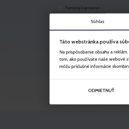
Pamiętaj logowanie
Súhlas
Logowanie
Táto webstránka používa súb
Na prispôsobenie obsahu a reklám, 
tom, ako používate naše webové str
môžu príslušné informácie skombinova
ODMIETNUŤ