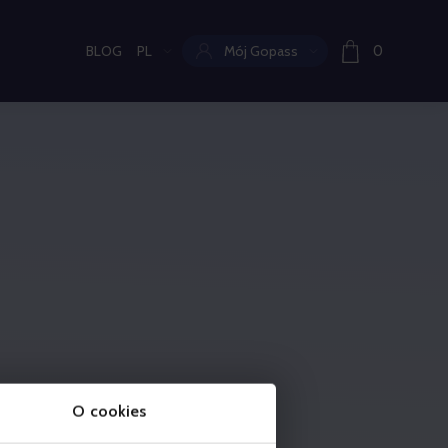
BLOG
PL
Mój Gopass
0
Aktualny język:
O cookies