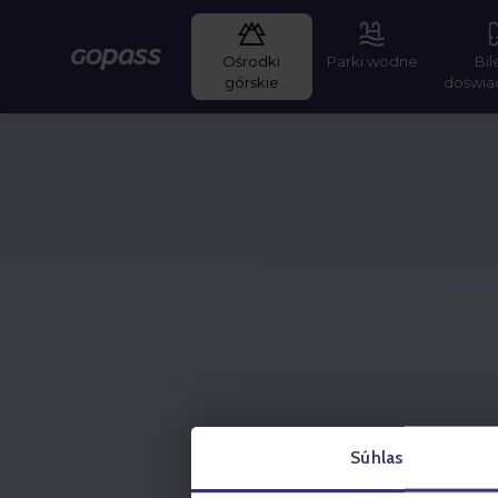
Ośrodki
Parki wodne
Bil
Gopass
górskie
doświa
Súhlas