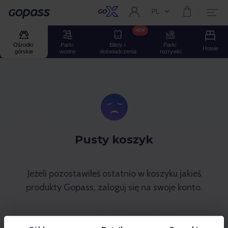
PL
Aktualny język:
Gopass
NEW
Ośrodki 
Parki 
Bilety i 
Parki 
Hotele
górskie
wodne
doświadczenia
rozrywki
Pusty koszyk
Jeżeli pozostawiłeś ostatnio w koszyku jakieś
produkty Gopass, zaloguj się na swoje konto.