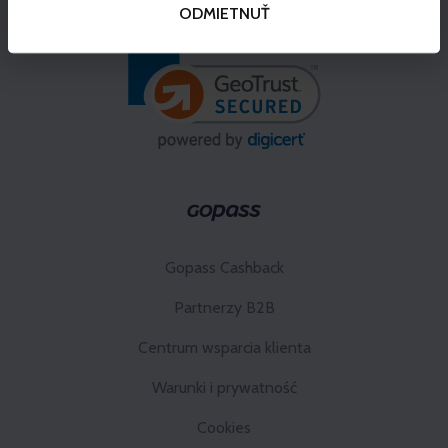
ODMIETNUŤ
Gopass Cashback
Partnerzy B2B
Centrum wsparcia klienta
Warunki i prywatność
Cookies