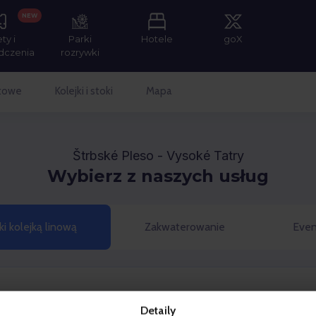
NEW
ety i
Parki
Hotele
goX
dczenia
rozrywki
etowe
Kolejki i stoki
Mapa
Štrbské Pleso - Vysoké Tatry
Wybierz z naszych usług
i kolejką linową
Zakwaterowanie
Even
Detaily