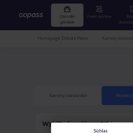
Ośrodki
Parki wodne
Bil
Gopass
górskie
doświa
Homepage Štrbské Pleso
Kamery intern
Karnety narciarskie
Wycieczk
Wyklikaj swój produkt
Súhlas