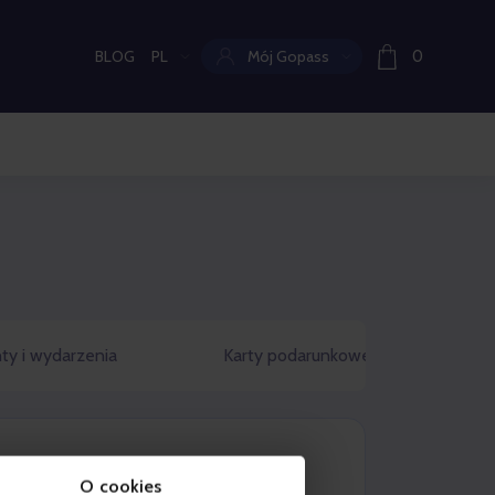
BLOG
PL
Mój Gopass
0
Aktualny język:
ty i wydarzenia
Karty podarunkowe
O cookies