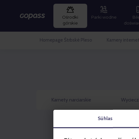
Ośrodki
Parki wodne
Bil
Gopass
górskie
doświa
Homepage Štrbské Pleso
Kamery intern
Karnety narciarskie
Wycieczk
Súhlas