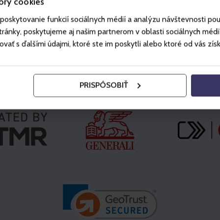
ory cookies
poskytovanie funkcií sociálnych médií a analýzu návštevnosti po
ánky, poskytujeme aj našim partnerom v oblasti sociálnych médií, 
ť s ďalšími údajmi, ktoré ste im poskytli alebo ktoré od vás získal
Partner
PRISPÔSOBIŤ