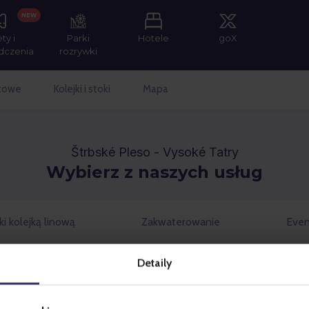
NEW
ety i
Parki
Hotele
goX
dczenia
rozrywki
etowe
Kolejki i stoki
Mapa
Štrbské Pleso - Vysoké Tatry
Wybierz z naszych usług
i kolejką linową
Zakwaterowanie
Even
Detaily