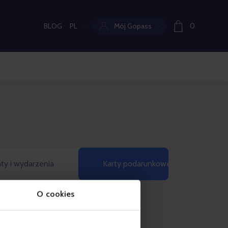
BLOG
PL
Mój Gopass
0
Aktualny język:
ty i wydarzenia
Karty podarunkowe
O cookies