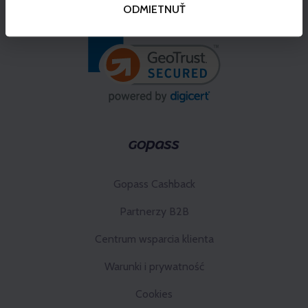
ODMIETNUŤ
Gopass Cashback
Partnerzy B2B
Centrum wsparcia klienta
Warunki i prywatność
Cookies