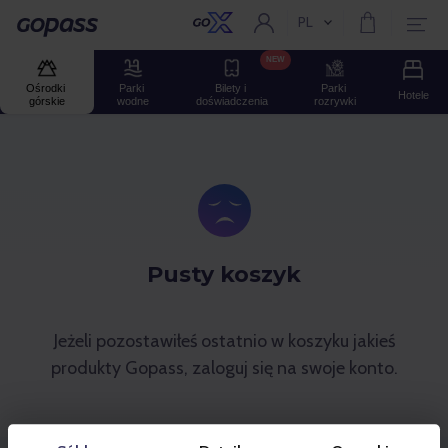
PL
Aktualny język:
Gopass
NEW
Ośrodki 
Parki 
Bilety i 
Parki 
Hotele
górskie
wodne
doświadczenia
rozrywki
Pusty koszyk
Jeżeli pozostawiłeś ostatnio w koszyku jakieś
produkty Gopass, zaloguj się na swoje konto.