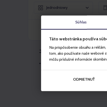
Jednodniowy
Súhlas
Táto webstránka používa súb
Na prispôsobenie obsahu a reklám, 
Jednodniowy karnet rowe
tom, ako používate naše webové str
môžu príslušné informácie skombinova
Jednodniowy karnet rowerowy ważny w
obowiązuje na ścieżkach rowerowych S
gondolową A1 i koleją krzesełkową B
ODMIETNUŤ