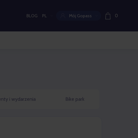
BLOG
PL
Mój Gopass
0
Aktualny język:
nty i wydarzenia
Bike park