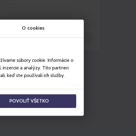
O cookies
Włóż do koszyka
užívame súbory cookie. Informácie o
korzystanie w miejscach
inzercie a analýzy. Títo partneri
i, keď ste používali ich služby.
Szczyrk
POVOLIŤ VŠETKO