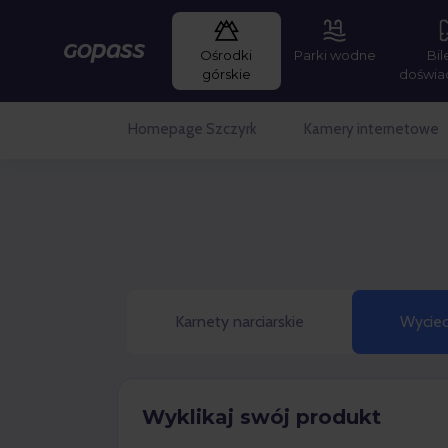
Ośrodki
Parki wodne
Bil
Gopass
górskie
doświa
Homepage Szczyrk
Kamery internetowe
Karnety narciarskie
Wyciec
Wyklikaj swój produkt