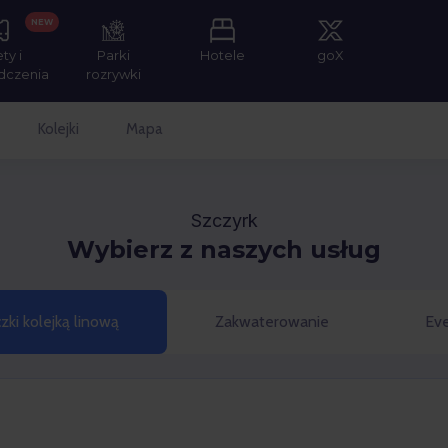
NEW
ety i
Parki
Hotele
goX
dczenia
rozrywki
Kolejki
Mapa
Szczyrk
Wybierz z naszych usług
zki kolejką linową
Zakwaterowanie
Eve