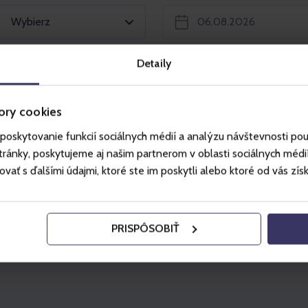
Wybierz
Detaily
ory cookies
poskytovanie funkcií sociálnych médií a analýzu návštevnosti po
rowy
Wy
ánky, poskytujeme aj našim partnerom v oblasti sociálnych médií, 
ť s ďalšími údajmi, ktoré ste im poskytli alebo ktoré od vás získal
 dniu, na który został zakupiony.Karnet
zczyrk Enduro Trails.Umożliwia wjazd koleją
5
PRISPÔSOBIŤ