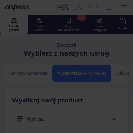
PL
Aktualny język:
Gopass
NEW
Ośrodki 
Parki 
Bilety i 
Parki 
Hotele
górskie
wodne
doświadczenia
rozrywki
Szczyrk
Wybierz z naszych usług
Karnety narciarskie
Wycieczki kolejką linową
Zakwate
Wyklikaj swój produkt
Wybierz