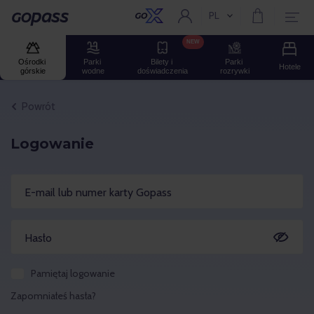
PL
Aktualny język:
Gopass
NEW
Ośrodki 
Parki 
Bilety i 
Parki 
Hotele
górskie
wodne
doświadczenia
rozrywki
Powrót
Logowanie
E-mail lub numer karty Gopass
Hasło
Pamiętaj logowanie
Zapomniałeś hasła?