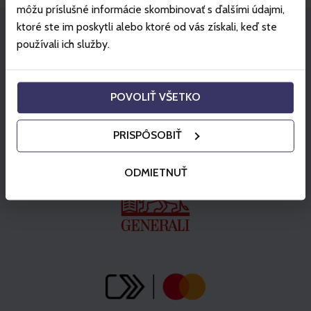
môžu príslušné informácie skombinovať s ďalšími údajmi,
ktoré ste im poskytli alebo ktoré od vás získali, keď ste
používali ich služby.
Partner
POVOLIŤ VŠETKO
PRISPÔSOBIŤ
ODMIETNUŤ